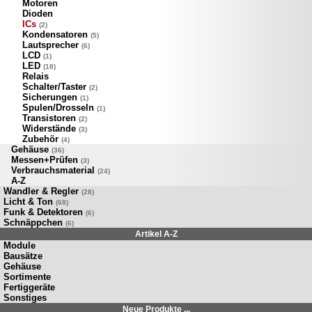
Motoren
Dioden
ICs
(2)
Kondensatoren
(5)
Lautsprecher
(6)
LCD
(1)
LED
(18)
Relais
Schalter/Taster
(2)
Sicherungen
(1)
Spulen/Drosseln
(1)
Transistoren
(2)
Widerstände
(3)
Zubehör
(4)
Gehäuse
(36)
Messen+Prüfen
(3)
Verbrauchsmaterial
(24)
A-Z
Wandler & Regler
(28)
Licht & Ton
(68)
Funk & Detektoren
(6)
Schnäppchen
(6)
Artikel A-Z
Module
Bausätze
Gehäuse
Sortimente
Fertiggeräte
Sonstiges
Neue Produkte ...