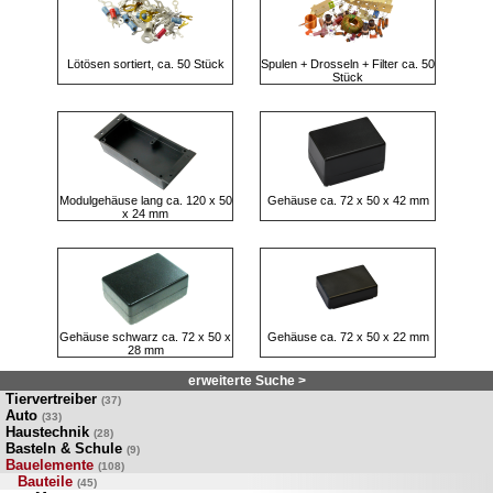
Lötösen sortiert, ca. 50 Stück
Spulen + Drosseln + Filter ca. 50
Stück
Modulgehäuse lang ca. 120 x 50
Gehäuse ca. 72 x 50 x 42 mm
x 24 mm
Gehäuse schwarz ca. 72 x 50 x
Gehäuse ca. 72 x 50 x 22 mm
28 mm
erweiterte Suche >
Tiervertreiber
(37)
Auto
(33)
Haustechnik
(28)
Basteln & Schule
(9)
Bauelemente
(108)
Bauteile
(45)