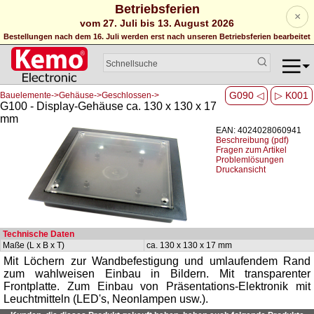
Betriebsferien
×
vom 27. Juli bis 13. August 2026
Bestellungen nach dem 16. Juli werden erst nach unseren Betriebsferien bearbeitet
G090 ◁
▷ K001
Bauelemente->Gehäuse->Geschlossen->
G100 - Display-Gehäuse ca. 130 x 130 x 17
mm
EAN: 4024028060941
Beschreibung (pdf)
Fragen zum Artikel
Problemlösungen
Druckansicht
Technische Daten
Maße (L x B x T)
ca. 130 x 130 x 17 mm
Mit Löchern zur Wandbefestigung und umlaufendem Rand
zum wahlweisen Einbau in Bildern. Mit transparenter
Frontplatte. Zum Einbau von Präsentations-Elektronik mit
Leuchtmitteln (LED's, Neonlampen usw.).