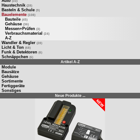
Auto
(33)
Haustechnik
(28)
Basteln & Schule
(9)
Bauelemente
(108)
Bauteile
(45)
Gehäuse
(36)
Messen+Prüfen
(3)
Verbrauchsmaterial
(24)
A-Z
Wandler & Regler
(28)
Licht & Ton
(68)
Funk & Detektoren
(6)
Schnäppchen
(6)
Artikel A-Z
Module
Bausätze
Gehäuse
Sortimente
Fertiggeräte
Sonstiges
Neue Produkte ...