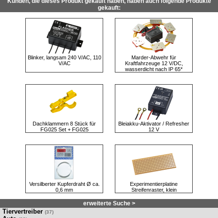
Kunden, die dieses Produkt gekauft haben, haben auch folgende Produkte
gekauft:
Blinker, langsam 240 V/AC, 110
Marder-Abwehr für
V/AC
Kraftfahrzeuge 12 V/DC,
wasserdicht nach IP 65*
Dachklammern 8 Stück für
Bleiakku-Aktivator / Refresher
FG025 Set + FG025
12 V
Versilberter Kupferdraht Ø ca.
Experimentierplatine
0,6 mm
Streifenraster, klein
erweiterte Suche >
Tiervertreiber
(37)