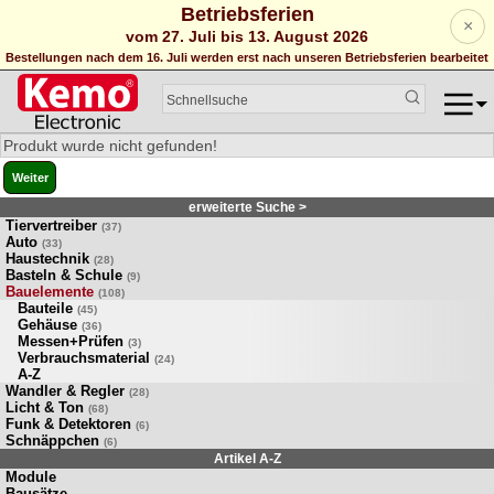
Betriebsferien
×
vom 27. Juli bis 13. August 2026
Bestellungen nach dem 16. Juli werden erst nach unseren Betriebsferien bearbeitet
Produkt wurde nicht gefunden!
Weiter
erweiterte Suche >
Tiervertreiber
(37)
Auto
(33)
Haustechnik
(28)
Basteln & Schule
(9)
Bauelemente
(108)
Bauteile
(45)
Gehäuse
(36)
Messen+Prüfen
(3)
Verbrauchsmaterial
(24)
A-Z
Wandler & Regler
(28)
Licht & Ton
(68)
Funk & Detektoren
(6)
Schnäppchen
(6)
Artikel A-Z
Module
Bausätze