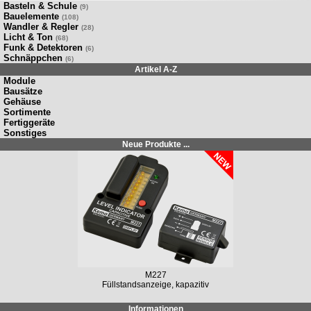
Basteln & Schule
(9)
Bauelemente
(108)
Wandler & Regler
(28)
Licht & Ton
(68)
Funk & Detektoren
(6)
Schnäppchen
(6)
Artikel A-Z
Module
Bausätze
Gehäuse
Sortimente
Fertiggeräte
Sonstiges
Neue Produkte ...
M227
Füllstandsanzeige, kapazitiv
Informationen