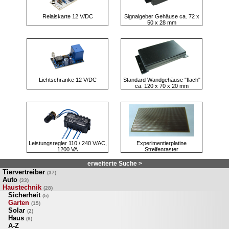
Relaiskarte 12 V/DC
Signalgeber Gehäuse ca. 72 x
50 x 28 mm
Lichtschranke 12 V/DC
Standard Wandgehäuse "flach"
ca. 120 x 70 x 20 mm
Leistungsregler 110 / 240 V/AC,
Experimentierplatine
1200 VA
Streifenraster
erweiterte Suche >
Tiervertreiber
(37)
Auto
(33)
Haustechnik
(28)
Sicherheit
(5)
Garten
(15)
Solar
(2)
Haus
(6)
A-Z