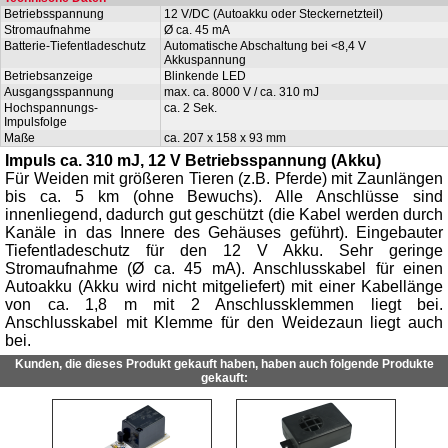
Betriebsspannung
12 V/DC (Autoakku oder Steckernetzteil)
Stromaufnahme
Ø ca. 45 mA
Batterie-Tiefentladeschutz
Automatische Abschaltung bei <8,4 V
Akkuspannung
Betriebsanzeige
Blinkende LED
Ausgangsspannung
max. ca. 8000 V / ca. 310 mJ
Hochspannungs-
ca. 2 Sek.
Impulsfolge
Maße
ca. 207 x 158 x 93 mm
Impuls ca. 310 mJ, 12 V Betriebsspannung (Akku)
Für Weiden mit größeren Tieren (z.B. Pferde) mit Zaunlängen
bis ca. 5 km (ohne Bewuchs). Alle Anschlüsse sind
innenliegend, dadurch gut geschützt (die Kabel werden durch
Kanäle in das Innere des Gehäuses geführt). Eingebauter
Tiefentladeschutz für den 12 V Akku. Sehr geringe
Stromaufnahme (Ø ca. 45 mA). Anschlusskabel für einen
Autoakku (Akku wird nicht mitgeliefert) mit einer Kabellänge
von ca. 1,8 m mit 2 Anschlussklemmen liegt bei.
Anschlusskabel mit Klemme für den Weidezaun liegt auch
bei.
Kunden, die dieses Produkt gekauft haben, haben auch folgende Produkte
gekauft: