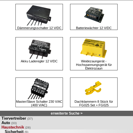
Dämmerungsschalter 12 V/DC
Batteriewächter 12 V/DC
Akku Laderegler 12 V/DC
Weidezaungerät -
Hochspannungsgerät für
Elektrozaun
Master/Slave Schalter 230 V/AC
Dachklammern 8 Stück für
(400 V/AC)
FG025 Set + FG025
erweiterte Suche >
Tiervertreiber
(37)
Auto
(33)
Haustechnik
(28)
Sicherheit
(5)