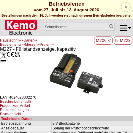
Betriebsferien
×
vom 27. Juli bis 13. August 2026
Bestellungen nach dem 16. Juli werden erst nach unseren Betriebsferien bearbeitet
M206 ◁
▷ M229
Haustechnik->Garten->
Bauelemente->Messen+Prüfen->
M227 - Füllstandsanzeige, kapazitiv
EAN: 4024028032276
Beschreibung (pdf)
Fragen zum Artikel
Problemlösungen
Druckansicht
Technische Daten
Betriebsspannung
9 V Blockbatterie
Anzeigedauer
Solang der Prüfknopf gedrückt wird
Stromaufnahme
Nur solang der Prüfknopf gedrückt wird: ca. 10 -