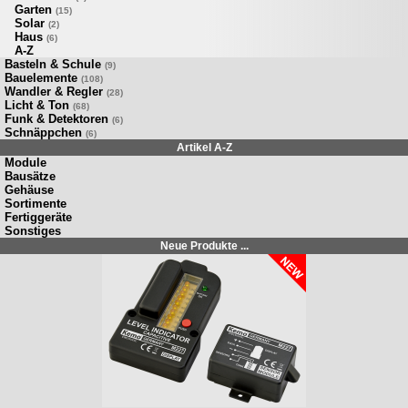
Garten
(15)
Solar
(2)
Haus
(6)
A-Z
Basteln & Schule
(9)
Bauelemente
(108)
Wandler & Regler
(28)
Licht & Ton
(68)
Funk & Detektoren
(6)
Schnäppchen
(6)
Artikel A-Z
Module
Bausätze
Gehäuse
Sortimente
Fertiggeräte
Sonstiges
Neue Produkte ...