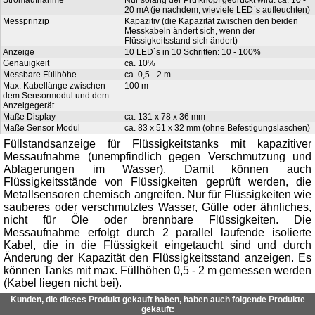
20 mA (je nachdem, wieviele LED`s aufleuchten)
Messprinzip
Kapazitiv (die Kapazität zwischen den beiden
Messkabeln ändert sich, wenn der
Flüssigkeitsstand sich ändert)
Anzeige
10 LED`s in 10 Schritten: 10 - 100%
Genauigkeit
ca. 10%
Messbare Füllhöhe
ca. 0,5 - 2 m
Max. Kabellänge zwischen
100 m
dem Sensormodul und dem
Anzeigegerät
Maße Display
ca. 131 x 78 x 36 mm
Maße Sensor Modul
ca. 83 x 51 x 32 mm (ohne Befestigungslaschen)
Füllstandsanzeige für Flüssigkeitstanks mit kapazitiver
Messaufnahme (unempfindlich gegen Verschmutzung und
Ablagerungen im Wasser). Damit können auch
Flüssigkeitsstände von Flüssigkeiten geprüft werden, die
Metallsensoren chemisch angreifen. Nur für Flüssigkeiten wie
sauberes oder verschmutztes Wasser, Gülle oder ähnliches,
nicht für Öle oder brennbare Flüssigkeiten. Die
Messaufnahme erfolgt durch 2 parallel laufende isolierte
Kabel, die in die Flüssigkeit eingetaucht sind und durch
Änderung der Kapazität den Flüssigkeitsstand anzeigen. Es
können Tanks mit max. Füllhöhen 0,5 - 2 m gemessen werden
(Kabel liegen nicht bei).
Kunden, die dieses Produkt gekauft haben, haben auch folgende Produkte
gekauft: