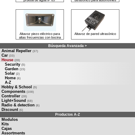
Altavoz piezo eléctrico para
Altavoz de pared ultrasónico
altas frecuencias con bocina
Búsqueda Avanzada >
Animal Repeller
(37)
Car
(33)
House
(28)
Security
(5)
Garden
(15)
Solar
(2)
Home
(6)
A-Z
Hobby & School
(9)
Components
(108)
Controller
(28)
Light+Sound
(68)
Radio & detection
(6)
Discount
(6)
Productos A-Z
Modulos
Kits
Cajas
Assortments