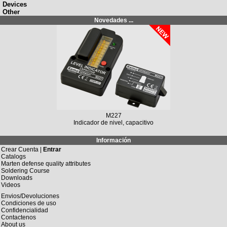
Devices
Other
Novedades ...
M227
Indicador de nivel, capacitivo
Información
Crear Cuenta |
Entrar
Catalogs
Marten defense quality attributes
Soldering Course
Downloads
Videos
Envios/Devoluciones
Condiciones de uso
Confidencialidad
Contactenos
About us