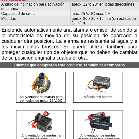
Angulo de inclinación para activación
aprox. 12 to 20° en todas direcciónes
de alarma
Capacidad de switch
max. 25 V/DC max. 1 A
Medidas
aprox. 30 x 25 x 15 mm (sin eclisas de
fijación)
Enciende automaticamente una alarma o emisor de sonido si
la motocicleta es movida de su posicion de aparcado a
cualquier otra posicion. La alarma es resistente al agua y a
los movimientos bruscos. Se puede utilizar tambien para
proteger cualquier tipo de objetos que no deben de cambiar
de su posicion original a cualquier otra.
Clientes que compraron este producto, también han comprado
Ahuyentador de martas para
Módulo anti Martas
vehículos de motor 12 V/DC
Ahuyentador de martas, a
Ahuyentador de martas
prueba de agua IP 65*
ultrasónico para automóviles