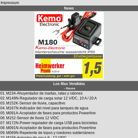
Impressum
News
Los Mas Vendidos
- House
01.
M234-Ahuyentador de martas, ratas y ratones
02.
M149N-Regulador de carga solar 12 V/DC, 10 A / 20 A
03.
M152K-Sensor de lluvia, capacitivo
04.
M167N-Indicador del nivel para tanques de agua
05.
M091A-Acoplador de fases para productos Powerline
06.
M152-Sensor de lluvia 12 V/DC
07.
M172N-Power regulador de carga USB para bicicletas
08.
M091N-Acoplador de fases para productos Powerline
09.
M069N-Repelente de topos y roedores subterráneos
10.
M158-Avisador de agua 9 - 12 V/DC