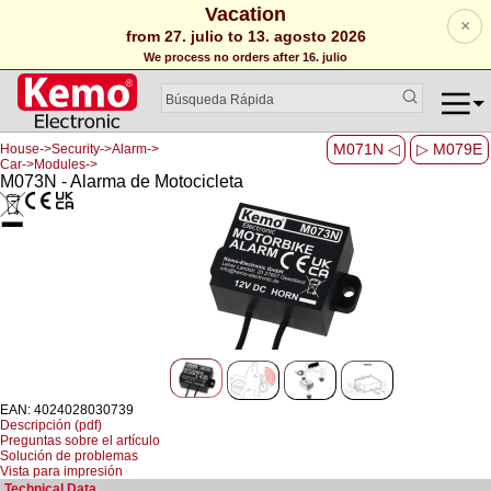
Vacation
×
from 27. julio to 13. agosto 2026
We process no orders after 16. julio
M071N ◁
▷ M079E
House->Security->Alarm->
Car->Modules->
M073N - Alarma de Motocicleta
EAN: 4024028030739
Descripción (pdf)
Preguntas sobre el artículo
Solución de problemas
Vista para impresión
Technical Data