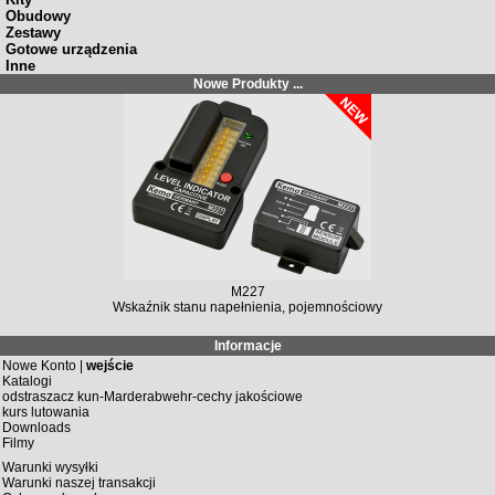
Obudowy
Zestawy
Gotowe urządzenia
Inne
Nowe Produkty ...
M227
Wskaźnik stanu napełnienia, pojemnościowy
Informacje
Nowe Konto |
wejście
Katalogi
odstraszacz kun-Marderabwehr-cechy jakościowe
kurs lutowania
Downloads
Filmy
Warunki wysyłki
Warunki naszej transakcji