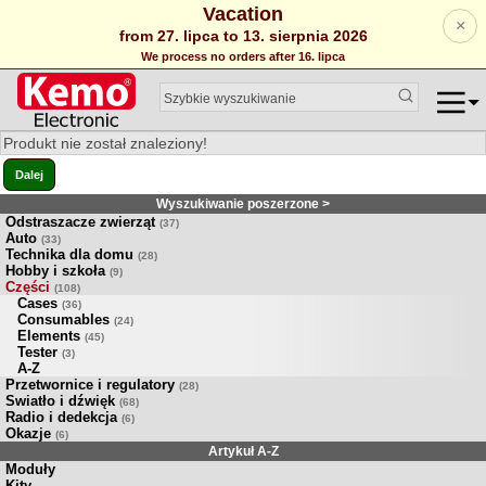
Vacation
×
from 27. lipca to 13. sierpnia 2026
We process no orders after 16. lipca
Produkt nie został znaleziony!
Dalej
Wyszukiwanie poszerzone >
Odstraszacze zwierząt
(37)
Auto
(33)
Technika dla domu
(28)
Hobby i szkoła
(9)
Części
(108)
Cases
(36)
Consumables
(24)
Elements
(45)
Tester
(3)
A-Z
Przetwornice i regulatory
(28)
Swiatło i dźwięk
(68)
Radio i dedekcja
(6)
Okazje
(6)
Artykuł A-Z
Moduły
Kity