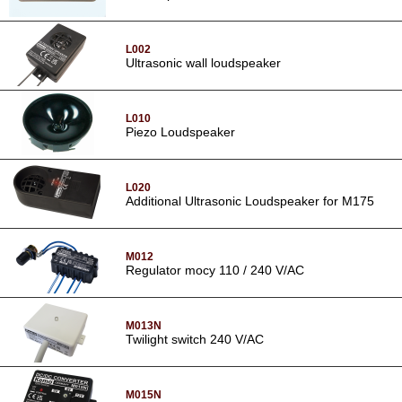
L002
Ultrasonic wall loudspeaker
L010
Piezo Loudspeaker
L020
Additional Ultrasonic Loudspeaker for M175
M012
Regulator mocy 110 / 240 V/AC
M013N
Twilight switch 240 V/AC
M015N