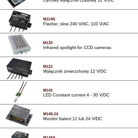
M114N
Flasher, slow 240 V/AC, 110 V/AC
M120
Infrared spotlight for CCD cameras
M122
Wyłącznik zmierzchowy 12 V/DC
M142
LED Constant current 4 - 30 V/DC
M148-24
Monitor baterii 12 lub 24 V/DC
M148A