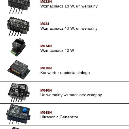
M033N
Wzmacniacz 18 W, uniwersalny
M034
Wzmacniacz 40 W, uniwersalny
M034N
Wzmacniacz 40 W
M038N
Konwerter napięcia stałego
M040N
Uniwersalny wzmacniacz wstępny
M048N
Ultrasonic Generator