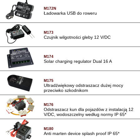
M172N
Ładowarka USB do roweru
M173
Czujnik wilgotności gleby 12 V/DC
M174
Solar charging regulator Dual 16 A
M175
Ultradźwiękowy odstraszacz dużej mocy
przeciwko szkodnikom
M176
Odstraszacz kun dla pojazdów z instalacją 12
V/DC, wodoszczelny według normy IP 65*
M180
Anti marten device splash proof IP 65*