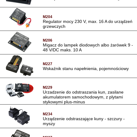
M204
Regulator mocy 230 V, max. 16 A do urządzeń
grzewczych
M206
Migacz do lampek diodowych albo żarówek 9 -
48 V/DC maks. 10 A
M227
Wskaźnik stanu napełnienia, pojemnościowy
M229
Urzadzenie do odstraszania kun, zasilane
akumulatorem samochodowym, z plytami
stykowymi plus-minus
M234
Urządzenie odstraszające kuny - szczury -
myszy