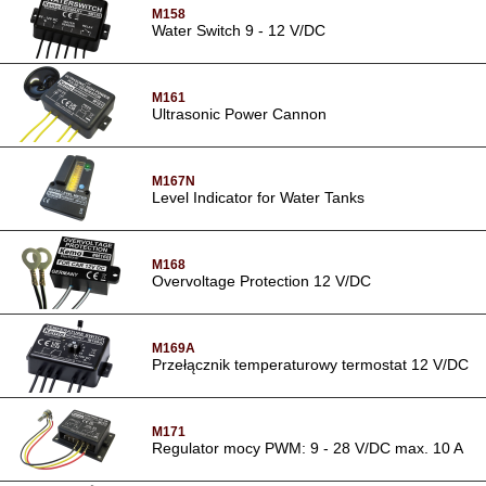
M158
Water Switch 9 - 12 V/DC
M161
Ultrasonic Power Cannon
M167N
Level Indicator for Water Tanks
M168
Overvoltage Protection 12 V/DC
M169A
Przełącznik temperaturowy termostat 12 V/DC
M171
Regulator mocy PWM: 9 - 28 V/DC max. 10 A