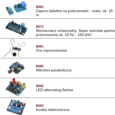
B062
Zapora świetlna na podczerwień - maks. ok. 18
m
B073
Wzmacniacz uniwersalny, Super szerokie pasmo
przenoszenia ok. 10 Hz - 150 kHz!
B081
Gra zręcznościowa
B085
Mikrofon paraboliczny
B092
LED-alternating flasher
B093
Kostka elektroniczna