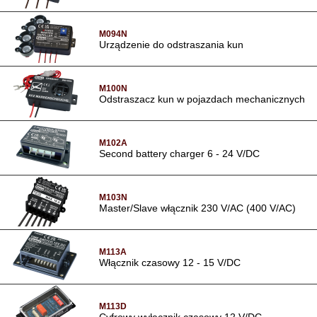
M094N
Urządzenie do odstraszania kun
M100N
Odstraszacz kun w pojazdach mechanicznych
M102A
Second battery charger 6 - 24 V/DC
M103N
Master/Slave włącznik 230 V/AC (400 V/AC)
M113A
Włącznik czasowy 12 - 15 V/DC
M113D
Cyfrowy wyłącznik czasowy 12 V/DC