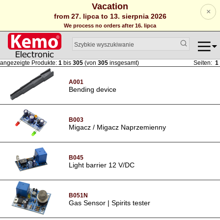
Vacation
×
from 27. lipca to 13. sierpnia 2026
We process no orders after 16. lipca
angezeigte Produkte:
1
bis
305
(von
305
insgesamt)
Seiten:
1
A001
Bending device
B003
Migacz / Migacz Naprzemienny
B045
Light barrier 12 V/DC
B051N
Gas Sensor | Spirits tester