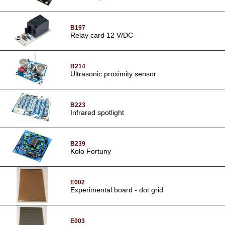
B197
Relay card 12 V/DC
B214
Ultrasonic proximity sensor
B223
Infrared spotlight
B239
Kolo Fortuny
E002
Experimental board - dot grid
E003