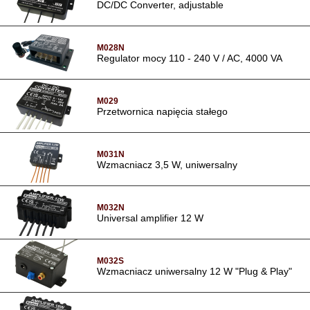
DC/DC Converter, adjustable
M028N
Regulator mocy 110 - 240 V / AC, 4000 VA
M029
Przetwornica napięcia stałego
M031N
Wzmacniacz 3,5 W, uniwersalny
M032N
Universal amplifier 12 W
M032S
Wzmacniacz uniwersalny 12 W "Plug & Play"