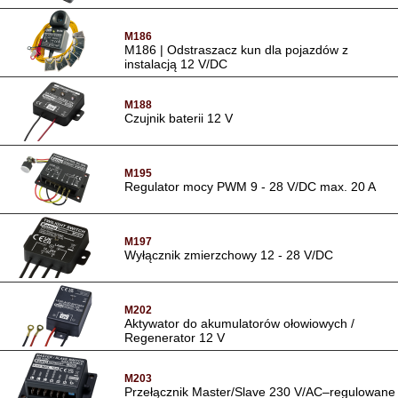
M186
M186 | Odstraszacz kun dla pojazdów z
instalacją 12 V/DC
M188
Czujnik baterii 12 V
M195
Regulator mocy PWM 9 - 28 V/DC max. 20 A
M197
Wyłącznik zmierzchowy 12 - 28 V/DC
M202
Aktywator do akumulatorów ołowiowych /
Regenerator 12 V
M203
Przełącznik Master/Slave 230 V/AC–regulowane