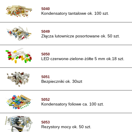
S040
Kondensatory tantalowe ok. 100 szt.
S049
Złącza lutownicze posortowane ok. 50 szt.
S050
LED czerwone-zielone-żółte 5 mm ok.18 szt.
S051
Bezpieczniki ok. 30szt
S052
Kondensatory foliowe ca. 100 szt.
S053
Rezystory mocy ok. 50 szt.