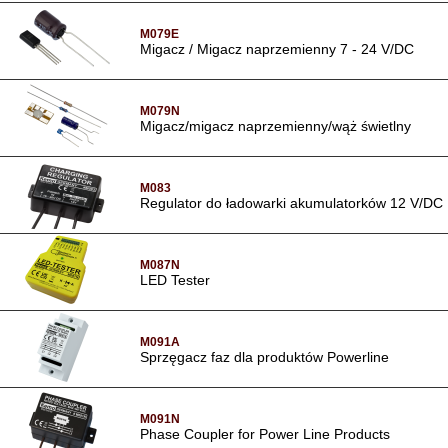
M079E
Migacz / Migacz naprzemienny 7 - 24 V/DC
M079N
Migacz/migacz naprzemienny/wąż świetlny
M083
Regulator do ładowarki akumulatorków 12 V/DC
M087N
LED Tester
M091A
Sprzęgacz faz dla produktów Powerline
M091N
Phase Coupler for Power Line Products