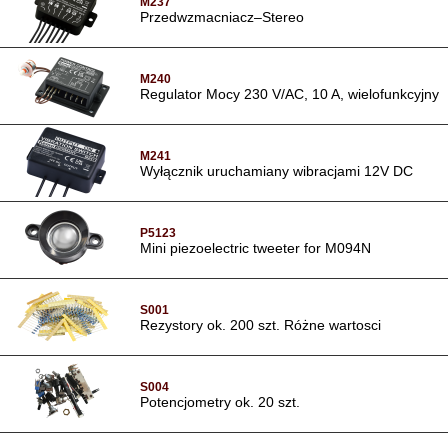
M237
Przedwzmacniacz–Stereo
M240
Regulator Mocy 230 V/AC, 10 A, wielofunkcyjny
M241
Wyłącznik uruchamiany wibracjami 12V DC
P5123
Mini piezoelectric tweeter for M094N
S001
Rezystory ok. 200 szt. Różne wartosci
S004
Potencjometry ok. 20 szt.