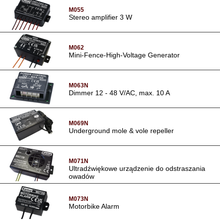
M055
Stereo amplifier 3 W
M062
Mini-Fence-High-Voltage Generator
M063N
Dimmer 12 - 48 V/AC, max. 10 A
M069N
Underground mole & vole repeller
M071N
Ultradźwiękowe urządzenie do odstraszania
owadów
M073N
Motorbike Alarm