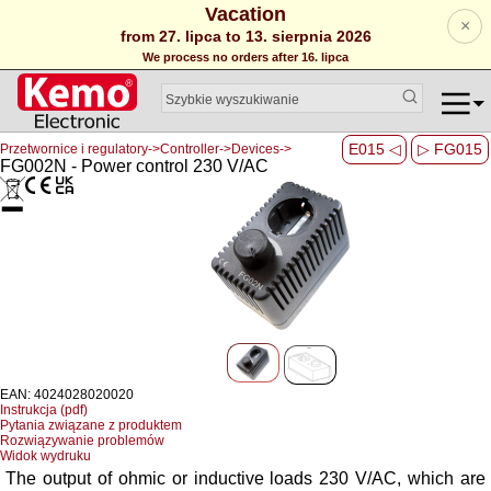
Vacation
×
from 27. lipca to 13. sierpnia 2026
We process no orders after 16. lipca
E015 ◁
▷ FG015
Przetwornice i regulatory->Controller->Devices->
FG002N - Power control 230 V/AC
EAN: 4024028020020
Instrukcja (pdf)
Pytania związane z produktem
Rozwiązywanie problemów
Widok wydruku
The output of ohmic or inductive loads 230 V/AC, which are