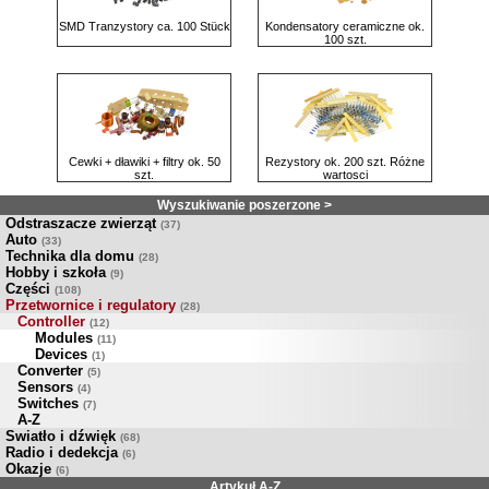
SMD Tranzystory ca. 100 Stück
Kondensatory ceramiczne ok.
100 szt.
Cewki + dławiki + filtry ok. 50
Rezystory ok. 200 szt. Różne
szt.
wartosci
Wyszukiwanie poszerzone >
Odstraszacze zwierząt
(37)
Auto
(33)
Technika dla domu
(28)
Hobby i szkoła
(9)
Części
(108)
Przetwornice i regulatory
(28)
Controller
(12)
Modules
(11)
Devices
(1)
Converter
(5)
Sensors
(4)
Switches
(7)
A-Z
Swiatło i dźwięk
(68)
Radio i dedekcja
(6)
Okazje
(6)
Artykuł A-Z