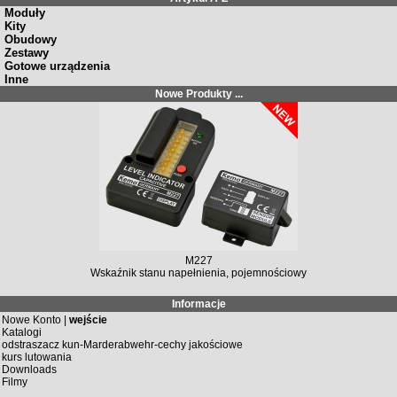
Moduły
Kity
Obudowy
Zestawy
Gotowe urządzenia
Inne
Nowe Produkty ...
M227
Wskaźnik stanu napełnienia, pojemnościowy
Informacje
Nowe Konto |
wejście
Katalogi
odstraszacz kun-Marderabwehr-cechy jakościowe
kurs lutowania
Downloads
Filmy