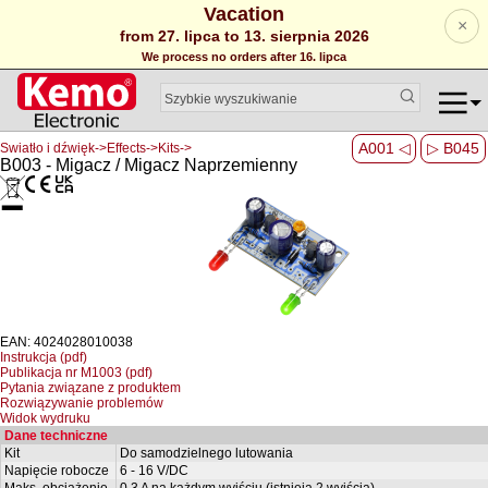
Vacation
×
from 27. lipca to 13. sierpnia 2026
We process no orders after 16. lipca
A001 ◁
▷ B045
Swiatło i dźwięk->Effects->Kits->
B003 - Migacz / Migacz Naprzemienny
EAN: 4024028010038
Instrukcja (pdf)
Publikacja nr M1003 (pdf)
Pytania związane z produktem
Rozwiązywanie problemów
Widok wydruku
Dane techniczne
Kit
Do samodzielnego lutowania
Napięcie robocze
6 - 16 V/DC
Maks. obciążenie
0,3 A na każdym wyjściu (istnieją 2 wyjścia)