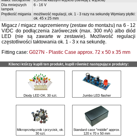
Dla mniejszych
6 - 16 V
lampek
Prędkość migania
możliwość regulacji, ok. 1 - 3 razy na sekundę Wymiary płytki:
ok. 45 x 25 mm
Migacz / migacz naprzemienny (zestaw do montażu) na 6 - 12
V/DC do podłączenia żaróweczek (max. 300 mA) albo diód
LED (nie są zawarte w zestawie). Możliwość regulacji
częstotliwości taktowania ok. 1 - 3 x na sekundę.
Fitting case:
G027N - Plastic Case approx. 72 x 50 x 35 mm
Klienci którzy kupili ten produkt, kupili również następujące produkty:
Diody LED OK. 30 szt.
Jumbo LED flasher
Mikroprzełącznik i przycisk, ok.
Standard case "middle" approx.
30 szt.
120 x 70 x 50 mm