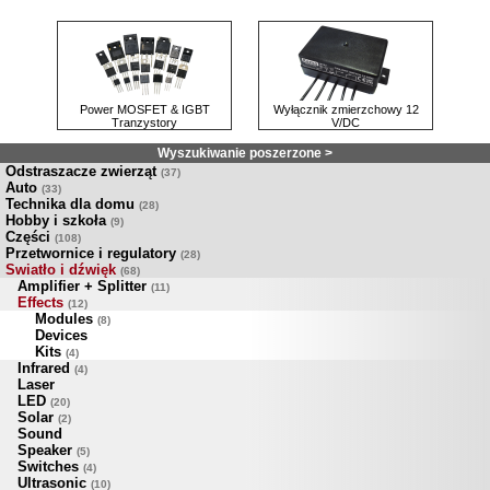
Power MOSFET & IGBT
Wyłącznik zmierzchowy 12
Tranzystory
V/DC
Wyszukiwanie poszerzone >
Odstraszacze zwierząt
(37)
Auto
(33)
Technika dla domu
(28)
Hobby i szkoła
(9)
Części
(108)
Przetwornice i regulatory
(28)
Swiatło i dźwięk
(68)
Amplifier + Splitter
(11)
Effects
(12)
Modules
(8)
Devices
Kits
(4)
Infrared
(4)
Laser
LED
(20)
Solar
(2)
Sound
Speaker
(5)
Switches
(4)
Ultrasonic
(10)