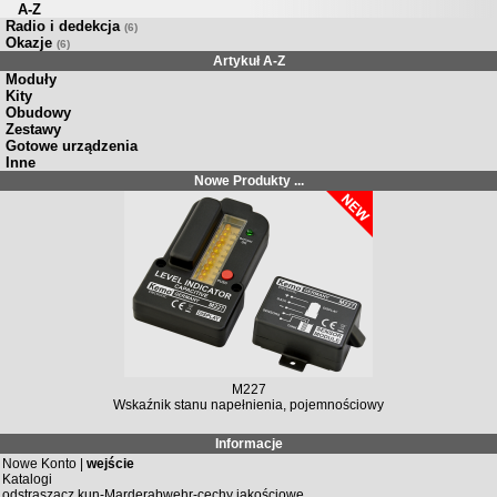
A-Z
Radio i dedekcja
(6)
Okazje
(6)
Artykuł A-Z
Moduły
Kity
Obudowy
Zestawy
Gotowe urządzenia
Inne
Nowe Produkty ...
M227
Wskaźnik stanu napełnienia, pojemnościowy
Informacje
Nowe Konto |
wejście
Katalogi
odstraszacz kun-Marderabwehr-cechy jakościowe