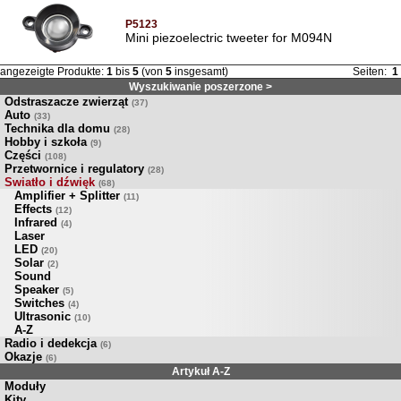
P5123
Mini piezoelectric tweeter for M094N
angezeigte Produkte:
1
bis
5
(von
5
insgesamt)
Seiten:
1
Wyszukiwanie poszerzone >
Odstraszacze zwierząt
(37)
Auto
(33)
Technika dla domu
(28)
Hobby i szkoła
(9)
Części
(108)
Przetwornice i regulatory
(28)
Swiatło i dźwięk
(68)
Amplifier + Splitter
(11)
Effects
(12)
Infrared
(4)
Laser
LED
(20)
Solar
(2)
Sound
Speaker
(5)
Switches
(4)
Ultrasonic
(10)
A-Z
Radio i dedekcja
(6)
Okazje
(6)
Artykuł A-Z
Moduły
Kity