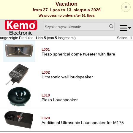
Vacation
×
from 27. lipca to 13. sierpnia 2026
We process no orders after 16. lipca
angezeigte Produkte:
1
bis
5
(von
5
insgesamt)
Seiten:
1
L001
Piezo spherical dome tweeter with flare
L002
Ultrasonic wall loudspeaker
L010
Piezo Loudspeaker
L020
Additional Ultrasonic Loudspeaker for M175