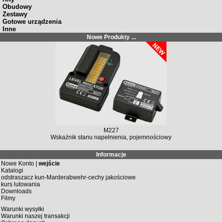
Obudowy
Zestawy
Gotowe urządzenia
Inne
Nowe Produkty ...
M227
Wskaźnik stanu napełnienia, pojemnościowy
Informacje
Nowe Konto |
wejście
Katalogi
odstraszacz kun-Marderabwehr-cechy jakościowe
kurs lutowania
Downloads
Filmy
Warunki wysyłki
Warunki naszej transakcji