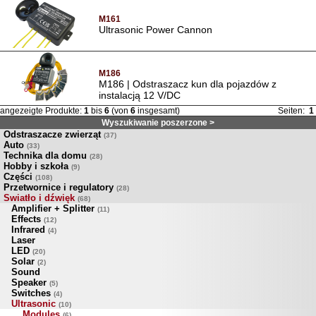
M161
Ultrasonic Power Cannon
M186
M186 | Odstraszacz kun dla pojazdów z
instalacją 12 V/DC
angezeigte Produkte:
1
bis
6
(von
6
insgesamt)
Seiten:
1
Wyszukiwanie poszerzone >
Odstraszacze zwierząt
(37)
Auto
(33)
Technika dla domu
(28)
Hobby i szkoła
(9)
Części
(108)
Przetwornice i regulatory
(28)
Swiatło i dźwięk
(68)
Amplifier + Splitter
(11)
Effects
(12)
Infrared
(4)
Laser
LED
(20)
Solar
(2)
Sound
Speaker
(5)
Switches
(4)
Ultrasonic
(10)
Modules
(6)