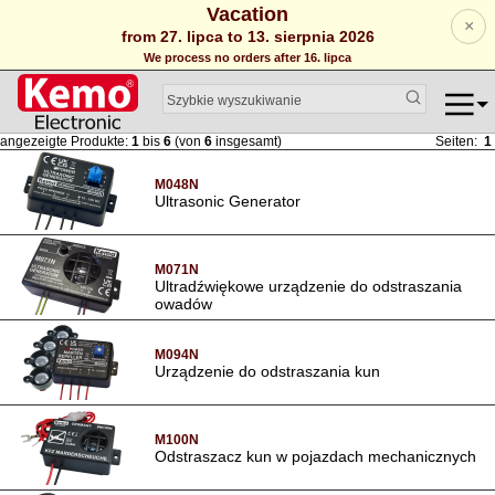
Vacation
×
from 27. lipca to 13. sierpnia 2026
We process no orders after 16. lipca
angezeigte Produkte:
1
bis
6
(von
6
insgesamt)
Seiten:
1
M048N
Ultrasonic Generator
M071N
Ultradźwiękowe urządzenie do odstraszania
owadów
M094N
Urządzenie do odstraszania kun
M100N
Odstraszacz kun w pojazdach mechanicznych