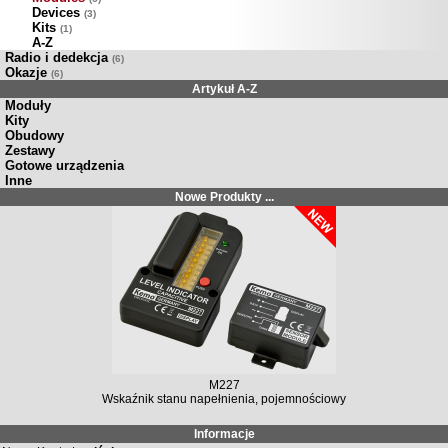
Devices
(3)
Kits
(1)
A-Z
Radio i dedekcja
(6)
Okazje
(6)
Artykuł A-Z
Moduły
Kity
Obudowy
Zestawy
Gotowe urządzenia
Inne
Nowe Produkty ...
M227
Wskaźnik stanu napełnienia, pojemnościowy
Informacje