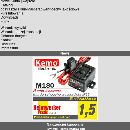
Nowe Konto |
wejście
Katalogi
odstraszacz kun-Marderabwehr-cechy jakościowe
kurs lutowania
Downloads
Filmy
Warunki wysyłki
Warunki naszej transakcji
Ochrona danych
Kontakt
Über uns
Impressum
News
Najczęściej kupowane
- Swiatło i dźwięk/Ultrasonic