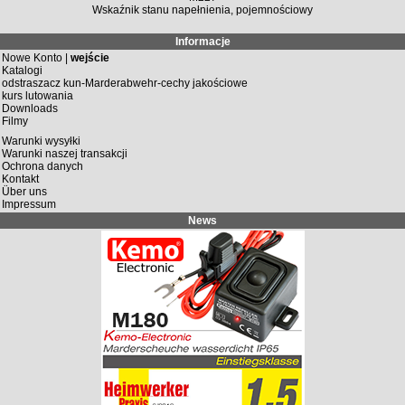
Wskaźnik stanu napełnienia, pojemnościowy
Informacje
Nowe Konto |
wejście
Katalogi
odstraszacz kun-Marderabwehr-cechy jakościowe
kurs lutowania
Downloads
Filmy
Warunki wysyłki
Warunki naszej transakcji
Ochrona danych
Kontakt
Über uns
Impressum
News