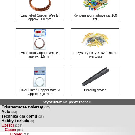
Enamelled Copper Wire Ø
Kondensatory foliowe ca. 100
approx. 1.0 mm
szt.
Enamelled Copper Wire Ø
Rezystory ok. 200 szt. Różne
approx. 1.5 mm
wartosci
Silver Plated Copper Wire Ø
Bending device
approx. 0,8 mm
Wyszukiwanie poszerzone >
Odstraszacze zwierząt
(37)
Auto
(33)
Technika dla domu
(28)
Hobby i szkoła
(9)
Części
(108)
Cases
(36)
Closed
(28)