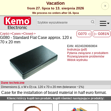
Vacation
×
from 27. lipca to 13. sierpnia 2026
We process no orders after 16. lipca
G070 ◁
▷ G081N
Części->Cases->Closed->
G080 - Standard Flat Case approx. 120 x
70 x 20 mm
EAN: 4024028060804
Instrukcja (pdf)
Pytania związane z produktem
Rozwiązywanie problemów
Widok wydruku
Dane techniczne
Dimensions (L x W x D) ca. 120 x 70 x 20 mm (tolerance ~1%)
Case for the installation of board material in half euro format.
Klienci którzy kupili ten produkt, kupili również następujące produkty: