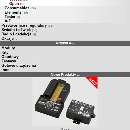
Open
(8)
Consumables
(24)
Elements
(45)
Tester
(3)
A-Z
Przetwornice i regulatory
(28)
Swiatło i dźwięk
(68)
Radio i dedekcja
(6)
Okazje
(6)
Artykuł A-Z
Moduły
Kity
Obudowy
Zestawy
Gotowe urządzenia
Inne
Nowe Produkty ...
M227