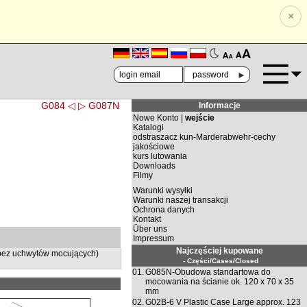
×
🗚
🗛
►
G084 ◁
▷ G087N
Informacje
Nowe Konto |
wejście
Katalogi
odstraszacz kun-Marderabwehr-cechy
jakościowe
kurs lutowania
Downloads
Filmy
Warunki wysyłki
Warunki naszej transakcji
Ochrona danych
Kontakt
Über uns
Impressum
Najczęściej kupowane
(bez uchwytów mocujących)
- Części/Cases/Closed
01.
G085N-Obudowa standartowa do
mocowania na ścianie ok. 120 x 70 x 35
mm
02.
G02B-6 V Plastic Case Large approx. 123