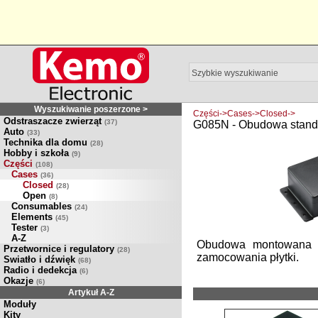
Wyszukiwanie poszerzone >
Części->Cases->Closed->
Odstraszacze zwierząt
(37)
G085N - Obudowa standa
Auto
(33)
Technika dla domu
(28)
Hobby i szkoła
(9)
Części
(108)
Cases
(36)
Closed
(28)
Open
(8)
Consumables
(24)
Elements
(45)
Tester
(3)
A-Z
Obudowa montowana n
Przetwornice i regulatory
(28)
zamocowania płytki.
Swiatło i dźwięk
(68)
Radio i dedekcja
(6)
Okazje
(6)
Artykuł A-Z
Moduły
Kity