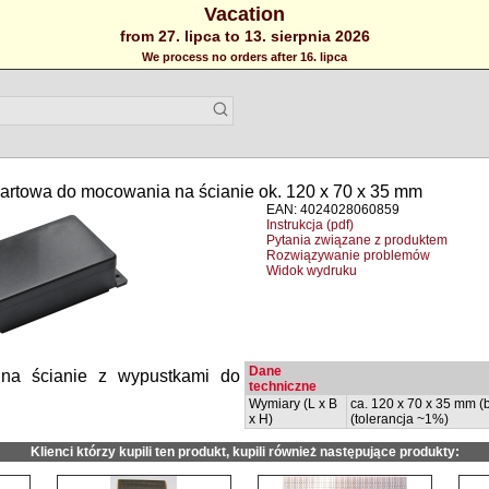
Vacation
from 27. lipca to 13. sierpnia 2026
We process no orders after 16. lipca
rtowa do mocowania na ścianie ok. 120 x 70 x 35 mm
EAN: 4024028060859
Instrukcja (pdf)
Pytania związane z produktem
Rozwiązywanie problemów
Widok wydruku
Dane
a ścianie z wypustkami do
techniczne
Wymiary (L x B
ca. 120 x 70 x 35 mm 
x H)
(tolerancja ~1%)
Klienci którzy kupili ten produkt, kupili również następujące produkty: