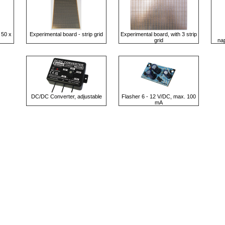
 50 x
Experimental board - strip grid
Experimental board, with 3 strip
grid
na
DC/DC Converter, adjustable
Flasher 6 - 12 V/DC, max. 100
mA