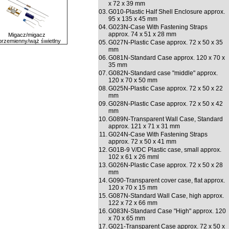
x 72 x 39 mm
03.
G010-Plastic Half Shell Enclosure approx.
95 x 135 x 45 mm
04.
G023N-Case With Fastening Straps
approx. 74 x 51 x 28 mm
Migacz/migacz
przemienny/wąż świetlny
05.
G027N-Plastic Case approx. 72 x 50 x 35
mm
06.
G081N-Standard Case approx. 120 x 70 x
35 mm
07.
G082N-Standard case "middle" approx.
120 x 70 x 50 mm
08.
G025N-Plastic Case approx. 72 x 50 x 22
mm
09.
G028N-Plastic Case approx. 72 x 50 x 42
mm
10.
G089N-Transparent Wall Case, Standard
approx. 121 x 71 x 31 mm
11.
G024N-Case With Fastening Straps
approx. 72 x 50 x 41 mm
12.
G01B-9 V/DC Plastic case, small approx.
102 x 61 x 26 mml
13.
G026N-Plastic Case approx. 72 x 50 x 28
mm
14.
G090-Transparent cover case, flat approx.
120 x 70 x 15 mm
15.
G087N-Standard Wall Case, high approx.
122 x 72 x 66 mm
16.
G083N-Standard Case "High" approx. 120
x 70 x 65 mm
17.
G021-Transparent Case approx. 72 x 50 x