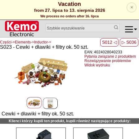
Vacation
×
from 27. lipca to 13. sierpnia 2026
We process no orders after 16. lipca
S012 ◁
▷ S036
Części->Elements->Inductor->
S023 - Cewki + dławiki + filtry ok. 50 szt.
EAN: 4024028040233
Pytania związane z produktem
Rozwiązywanie problemów
Widok wydruku
Cewki + dławiki + filtry ok. 50 szt.
Klienci którzy kupili ten produkt, kupili również następujące produkty: