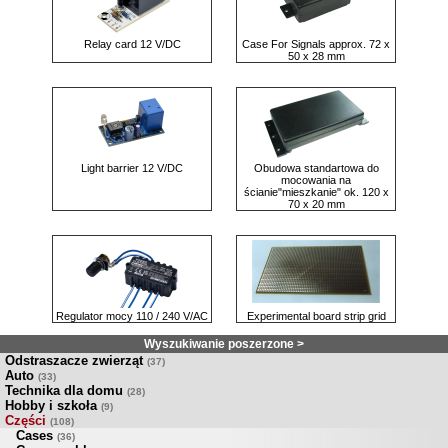
Relay card 12 V/DC
Case For Signals approx. 72 x
50 x 28 mm
Light barrier 12 V/DC
Obudowa standartowa do
mocowania na
ścianie"mieszkanie" ok. 120 x
70 x 20 mm
Regulator mocy 110 / 240 V/AC
Experimental board strip grid
Wyszukiwanie poszerzone >
Odstraszacze zwierząt
(37)
Auto
(33)
Technika dla domu
(28)
Hobby i szkoła
(9)
Części
(108)
Cases
(36)