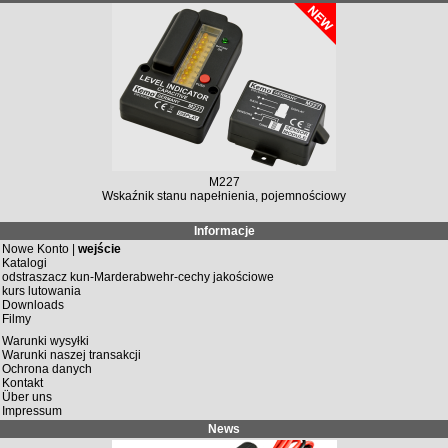
M227
Wskaźnik stanu napełnienia, pojemnościowy
Informacje
Nowe Konto |
wejście
Katalogi
odstraszacz kun-Marderabwehr-cechy jakościowe
kurs lutowania
Downloads
Filmy
Warunki wysyłki
Warunki naszej transakcji
Ochrona danych
Kontakt
Über uns
Impressum
News