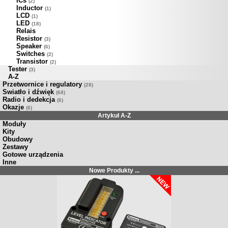
ICs
(2)
Inductor
(1)
LCD
(1)
LED
(18)
Relais
Resistor
(3)
Speaker
(6)
Switches
(2)
Transistor
(2)
Tester
(3)
A-Z
Przetwornice i regulatory
(28)
Swiatło i dźwięk
(68)
Radio i dedekcja
(6)
Okazje
(6)
Artykuł A-Z
Moduły
Kity
Obudowy
Zestawy
Gotowe urządzenia
Inne
Nowe Produkty ...