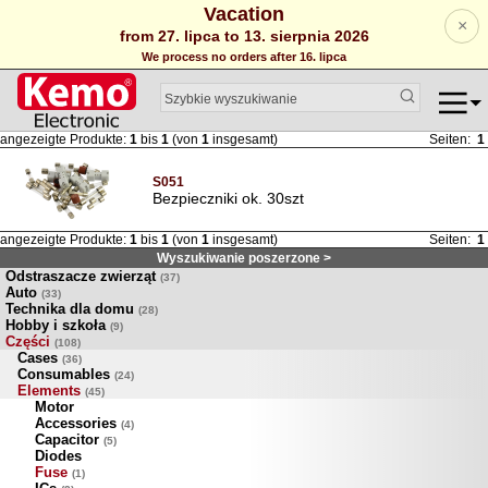
Vacation
×
from 27. lipca to 13. sierpnia 2026
We process no orders after 16. lipca
angezeigte Produkte:
1
bis
1
(von
1
insgesamt)
Seiten:
1
S051
Bezpieczniki ok. 30szt
angezeigte Produkte:
1
bis
1
(von
1
insgesamt)
Seiten:
1
Wyszukiwanie poszerzone >
Odstraszacze zwierząt
(37)
Auto
(33)
Technika dla domu
(28)
Hobby i szkoła
(9)
Części
(108)
Cases
(36)
Consumables
(24)
Elements
(45)
Motor
Accessories
(4)
Capacitor
(5)
Diodes
Fuse
(1)