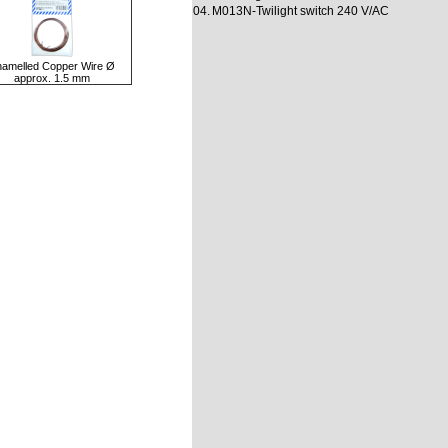
04.
M013N-Twilight switch 240 V/AC
amelled Copper Wire Ø
approx. 1.5 mm