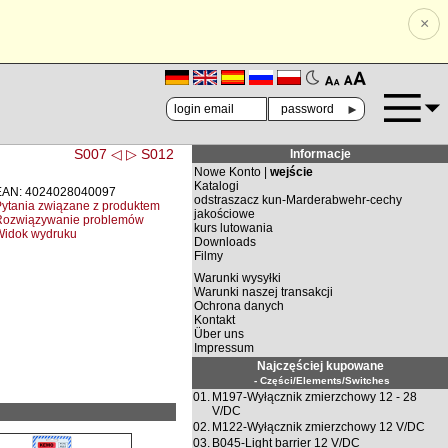
×
🗚
🗛
►
S007 ◁
▷ S012
Informacje
Nowe Konto |
wejście
Katalogi
EAN: 4024028040097
odstraszacz kun-Marderabwehr-cechy
ytania związane z produktem
jakościowe
Rozwiązywanie problemów
kurs lutowania
Widok wydruku
Downloads
Filmy
Warunki wysyłki
Warunki naszej transakcji
Ochrona danych
Kontakt
Über uns
Impressum
Najczęściej kupowane
- Części/Elements/Switches
01.
M197-Wyłącznik zmierzchowy 12 - 28
V/DC
02.
M122-Wyłącznik zmierzchowy 12 V/DC
03.
B045-Light barrier 12 V/DC