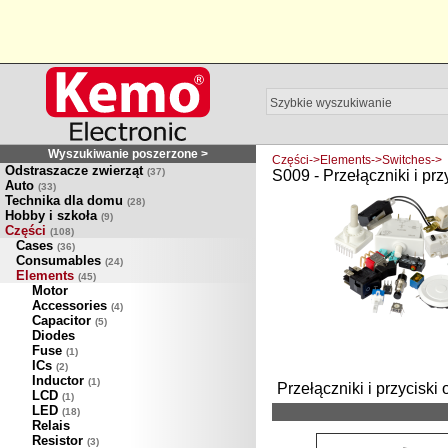
Wyszukiwanie poszerzone >
Części->Elements->Switches->
Odstraszacze zwierząt
(37)
S009 - Przełączniki i przy
Auto
(33)
Technika dla domu
(28)
Hobby i szkoła
(9)
Części
(108)
Cases
(36)
Consumables
(24)
Elements
(45)
Motor
Accessories
(4)
Capacitor
(5)
Diodes
Fuse
(1)
ICs
(2)
Inductor
(1)
Przełączniki i przyciski 
LCD
(1)
LED
(18)
Relais
Resistor
(3)