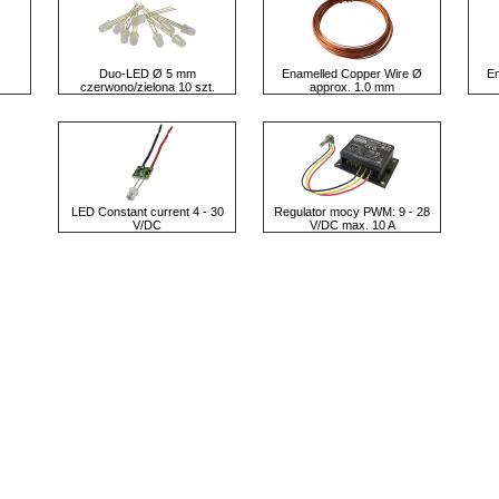
Duo-LED Ø 5 mm
Enamelled Copper Wire Ø
En
czerwono/zielona 10 szt.
approx. 1.0 mm
LED Constant current 4 - 30
Regulator mocy PWM: 9 - 28
V/DC
V/DC max. 10 A