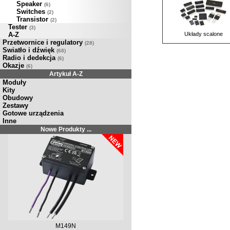
Speaker
(6)
Switches
(2)
Transistor
(2)
Tester
(3)
A-Z
Układy scalone
Przetwornice i regulatory
(28)
Swiatło i dźwięk
(68)
Radio i dedekcja
(6)
Okazje
(6)
Artykuł A-Z
Moduły
Kity
Obudowy
Zestawy
Gotowe urządzenia
Inne
Nowe Produkty ...
M149N