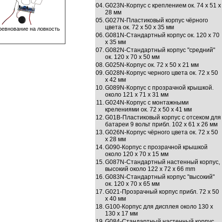
04.
G023N-Корпус с креплением ок. 74 х 51 х
28 мм
05.
G027N-Пластиковый корпус чёрного
цвета ок. 72 х 50 х 35 мм
рeвновaниe нa ловкость
06.
G081N-Стандартный корпус ок. 120 х 70
х 35 мм
07.
G082N-Стандартный корпус "средний"
ок. 120 х 70 х 50 мм
08.
G025N-Корпус ок. 72 х 50 х 21 мм
09.
G028N-Корпус черного цвета ок. 72 х 50
х 42 мм
10.
G089N-Корпус с прозрачной крышкой.
около 121 х 71 х 31 мм
11.
G024N-Корпус с монтажными
крелениями ок. 72 х 50 х 41 мм
12.
G01B-Пластиковый корпус с отсеком для
батареи 9 вольт прибл. 102 х 61 х 26 мм
13.
G026N-Корпус чёрного цвета ок. 72 х 50
х 28 мм
14.
G090-Корпус с прозрачной крышкой
около 120 х 70 х 15 мм
15.
G087N-Стандартный настенный корпус,
высокий около 122 x 72 x 66 mm
16.
G083N-Стандартный корпус "высокий"
ок. 120 х 70 х 65 мм
17.
G021-Прозрачный корпус прибл. 72 х 50
х 40 мм
18.
G100-Корпус для дисплея около 130 х
130 х 17 мм
19.
G084-Стандартный настенный корпус