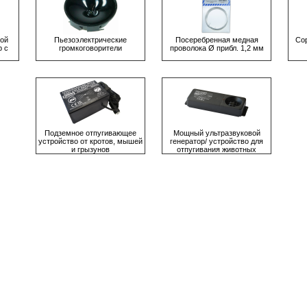
ой
Пьезоэлектрические
Посеребренная медная
Со
 с
громкоговорители
проволока Ø прибл. 1,2 мм
Подземное отпугивающее
Мощный ультрaзвуковой
устройство от кротов, мышей
гeнeрaтор/ устройство для
и грызунов
отпугивания животных