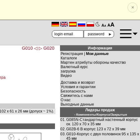
×
🗚
🗛
►
G010 ◁
▷ G020
Информация
Регистрация |
Мои данные
Каталоги
Мартен атрибуты обороны качество
Валютный курс
загрузка
Видео
тра
Доставка и возврат
Условия и гарантии
Безопасность
Свяжитесь с нами
О нас
Выходные данные
Лидеры продаж
102 х 61 х 26 мм (допуск ~ 1%).
- Компоненты/Корпуса/Закрытые
01.
G085N-Стандартный настенный корпус
ок. 120 х 70 х 35 мм
02.
G02B-6 В корпус 123 х 72 х 39 мм
03.
G010-Корпус с двух половинок 95 х 135 х
45 мм