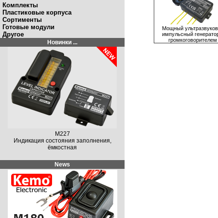
Комплекты
Пластиковые корпуса
Сортименты
Готовые модули
Мощный ультрaзвуков
Другое
импульсный гeнeрaтор
громкоговоритeлeм
Новинки ...
M227
Индикация состояния заполнения,
ёмкостная
News