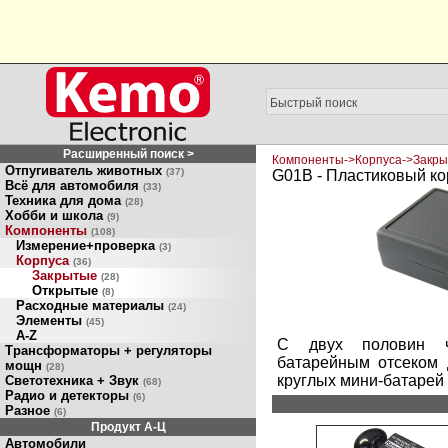
Расширенный поиск >
Компоненты->Корпуса->Закры
Отпугиватель животных
(37)
G01B - Пластиковый кор
Всё для автомобиля
(33)
Техника для дома
(28)
Хобби и школа
(9)
Компоненты
(108)
Измерение+проверка
(3)
Корпуса
(36)
Закрытые
(28)
Открытые
(8)
Расходные материалы
(24)
Элементы
(45)
A-Z
С двух половин ч
Трансформаторы + регуляторы
батарейным отсеком 
мощн
(28)
круглых мини-батарей 1
Светотехника + Звук
(68)
Радио и детекторы
(6)
Разное
(6)
Продукт A-Ц
Автомобили