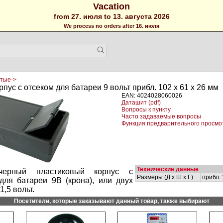
Vacation
from 27. июля to 13. августа 2026
We process no orders after 16. июля
тые->
пус с отсеком для батареи 9 вольт прибл. 102 х 61 х 26 мм
EAN: 4024028060026
Даташит (pdf)
Вопросы к пункту
Часто задаваемые вопросы
Функция предварительного просмо
Технические данные
ерный пластиковый корпус с
Размеры (Д х Ш х Г)
прибл. 
для батареи 9В (крона), или двух
,5 вольт.
Посетители, которые заказывают данный товар, также выбирают