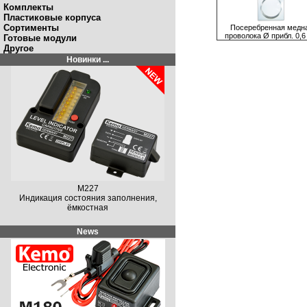
Комплекты
Пластиковые корпуса
Сортименты
Посеребренная медн
проволока Ø прибл. 0,
Готовые модули
Другое
Новинки ...
M227
Индикация состояния заполнения,
ёмкостная
News