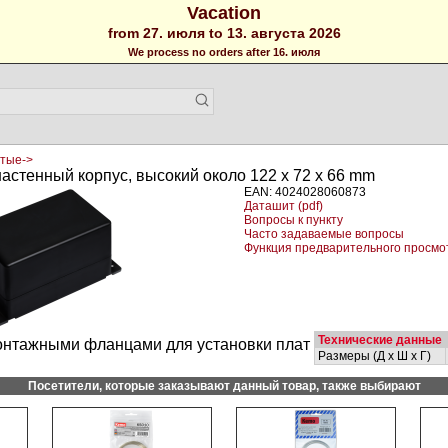
Vacation
from 27. июля to 13. августа 2026
We process no orders after 16. июля
тые->
астенный корпус, высокий около 122 x 72 x 66 mm
EAN: 4024028060873
Даташит (pdf)
Вопросы к пункту
Часто задаваемые вопросы
Функция предварительного просмо
Технические данные
онтажными фланцами для установки плат
Размеры (Д х Ш х Г)
Посетители, которые заказывают данный товар, также выбирают