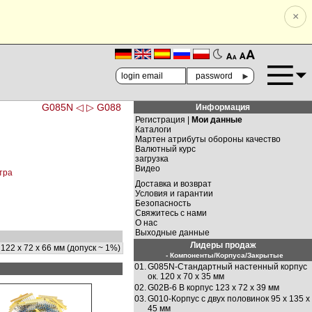
×
🗚
🗛
►
G085N ◁
▷ G088
Информация
Регистрация |
Мои данные
Каталоги
Мартен атрибуты обороны качество
Валютный курс
загрузка
Видео
тра
Доставка и возврат
Условия и гарантии
Безопасность
Свяжитесь с нами
О нас
Выходные данные
Лидеры продаж
122 x 72 x 66 мм (допуск ~ 1%)
- Компоненты/Корпуса/Закрытые
01.
G085N-Стандартный настенный корпус
ок. 120 х 70 х 35 мм
02.
G02B-6 В корпус 123 х 72 х 39 мм
03.
G010-Корпус с двух половинок 95 х 135 х
45 мм