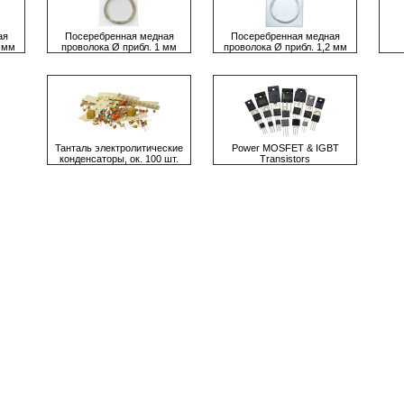
ая
Посеребренная медная
Посеребренная медная
6 мм
проволока Ø прибл. 1 мм
проволока Ø прибл. 1,2 мм
Танталь электролитические
Power MOSFET & IGBT
конденсаторы, ок. 100 шт.
Transistors