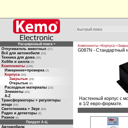
Расширенный поиск >
Компоненты->Корпуса->Закры
Отпугиватель животных
(37)
G087N - Стандартный н
Всё для автомобиля
(33)
Техника для дома
(28)
Хобби и школа
(9)
Компоненты
(108)
Измерение+проверка
(3)
Корпуса
(36)
Закрытые
(28)
Открытые
(8)
Расходные материалы
(24)
Элементы
(45)
A-Z
Настенный корпус с м
Трансформаторы + регуляторы
в 1/2 евро-формате.
мощн
(28)
Светотехника + Звук
(68)
Радио и детекторы
(6)
Разное
(6)
Продукт A-Ц
Автомобили