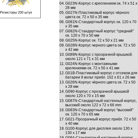
04.
G023N-Корпус с креплением ок. 74 х 51 х
28 мм
Резисторы 200 штук
05.
G027N-Пластиковый корпус чёрного
цвета ок. 72 х 50 х 35 мм
06.
G081N-Стандартный корпус ок. 120 х 70
х 35 мм
07.
G082N-Стандартный корпус "средний"
ок. 120 х 70 х 50 мм
08.
G025N-Корпус ок. 72 х 50 х 21 мм
09.
G028N-Корпус черного цвета ок. 72 х 50
х 42 мм
10.
G089N-Корпус с прозрачной крышкой.
около 121 х 71 х 31 мм
11.
G024N-Корпус с монтажными
крелениями ок. 72 х 50 х 41 мм
12.
G01B-Пластиковый корпус с отсеком для
батареи 9 вольт прибл. 102 х 61 х 26 мм
13.
G026N-Корпус чёрного цвета ок. 72 х 50
х 28 мм
14.
G090-Корпус с прозрачной крышкой
около 120 х 70 х 15 мм
15.
G087N-Стандартный настенный корпус,
высокий около 122 x 72 x 66 mm
16.
G083N-Стандартный корпус "высокий"
ок. 120 х 70 х 65 мм
17.
G021-Прозрачный корпус прибл. 72 х 50
х 40 мм
18.
G100-Корпус для дисплея около 130 х
130 х 17 мм
19.
G084-Стандартный настенный корпус