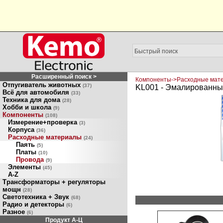
Расширенный поиск >
Компоненты->Расходные мат
Отпугиватель животных
(37)
KL001 - Эмалированный
Всё для автомобиля
(33)
Техника для дома
(28)
Хобби и школа
(9)
Компоненты
(108)
Измерение+проверка
(3)
Корпуса
(36)
Расходные материалы
(24)
Паять
(5)
Платы
(10)
Провода
(9)
Элементы
(45)
A-Z
Трансформаторы + регуляторы
мощн
(28)
Светотехника + Звук
(68)
Радио и детекторы
(6)
Разное
(6)
Продукт A-Ц