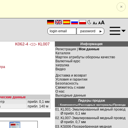
×
🗚
🗛
►
K062-4 ◁
▷ KL007
Информация
Регистрация |
Мои данные
Каталоги
Мартен атрибуты обороны качество
Валютный курс
загрузка
тра
Видео
Доставка и возврат
Условия и гарантии
Безопасность
Свяжитесь с нами
О нас
Выходные данные
ические данные
Лидеры продаж
етр
прибл. 0,1 мм
- Компоненты/Расходные материалы/Провода
а
прибл. 140 м
01.
KL001-Эмалированный медный провод
Ø прибл. 0,1 мм
02.
KL007-Эмалированный медный провод
Ø прибл. 0,7 мм
03.
KS006-Посеребренная медная