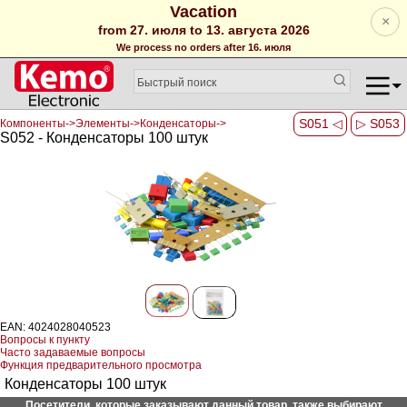
Vacation
×
from 27. июля to 13. августа 2026
We process no orders after 16. июля
S051 ◁
▷ S053
Компоненты->Элементы->Конденсаторы->
S052 - Конденсаторы 100 штук
EAN: 4024028040523
Вопросы к пункту
Часто задаваемые вопросы
Функция предварительного просмотра
Конденсаторы 100 штук
Посетители, которые заказывают данный товар, также выбирают