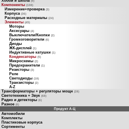
Хобби и школа
(9)
Компоненты
(108)
Измерение+проверка
(3)
Корпуса
(36)
Расходные материалы
(24)
Элементы
(45)
Моторы
Аксесуары
(4)
Выключатели/Кнопки
(2)
Громкоговорители
(6)
Диоды
ЖК-дисплей
(1)
Индуктивные катушки
(1)
Конденсаторы
(5)
Микросхемы
(2)
Предохранители
(1)
Резисторы
(3)
Реле
Светодиоды
(18)
Транзисторы
(2)
A-Z
Трансформаторы + регуляторы мощн
(28)
Светотехника + Звук
(68)
Радио и детекторы
(6)
Разное
(6)
Продукт A-Ц
Автомобили
Комплекты
Пластиковые корпуса
Сортименты