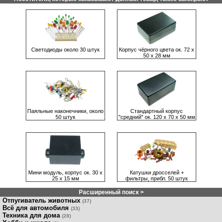
Светодиоды около 30 штук
Корпус чёрного цвета ок. 72 х
50 х 28 мм
Паяльные наконечники, около
Стандартный корпус
50 штук
"средний" ок. 120 х 70 х 50 мм
Мини модуль, корпус ок. 30 х
Катушки дросселей +
25 х 15 мм
фильтры, прибл. 50 штук
Расширенный поиск >
Отпугиватель животных
(37)
Всё для автомобиля
(33)
Техника для дома
(28)