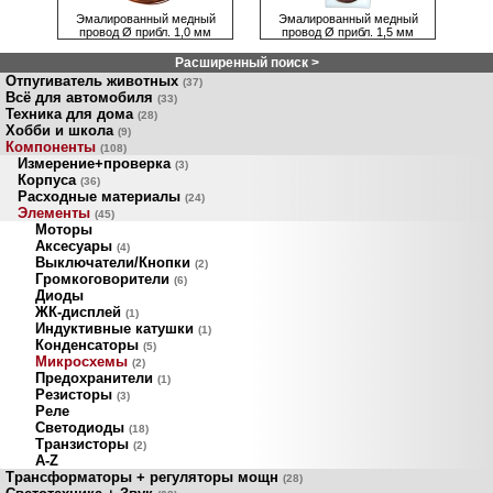
Эмалированный медный
Эмалированный медный
провод Ø прибл. 1,0 мм
провод Ø прибл. 1,5 мм
Расширенный поиск >
Отпугиватель животных
(37)
Всё для автомобиля
(33)
Техника для дома
(28)
Хобби и школа
(9)
Компоненты
(108)
Измерение+проверка
(3)
Корпуса
(36)
Расходные материалы
(24)
Элементы
(45)
Моторы
Аксесуары
(4)
Выключатели/Кнопки
(2)
Громкоговорители
(6)
Диоды
ЖК-дисплей
(1)
Индуктивные катушки
(1)
Конденсаторы
(5)
Микросхемы
(2)
Предохранители
(1)
Резисторы
(3)
Реле
Светодиоды
(18)
Транзисторы
(2)
A-Z
Трансформаторы + регуляторы мощн
(28)