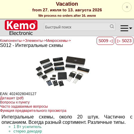
Vacation
×
from 27. июля to 13. августа 2026
We process no orders after 16. июля
S009 ◁
▷ S023
Компоненты->Элементы->Микросхемы->
S012 - Интегральные схемы
EAN: 4024028040127
Даташит (pdf)
Вопросы к пункту
Часто задаваемые вопросы
Функция предварительного просмотра
Интегральные схемы, около 20 штук. Частично с
описанием. Всегда разный сортимент. Различные типы.
1 Вт усилитель
стерео декодер