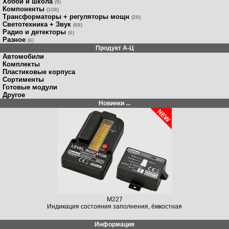
Хобби и школа
(9)
Компоненты
(108)
Трансформаторы + регуляторы мощн
(28)
Светотехника + Звук
(68)
Радио и детекторы
(6)
Разное
(6)
Продукт A-Ц
Автомобили
Комплекты
Пластиковые корпуса
Сортименты
Готовые модули
Другое
Новинки ...
M227
Индикация состояния заполнения, ёмкостная
Информация