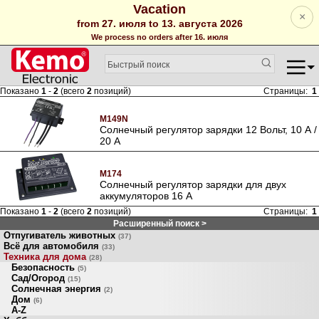
Vacation
×
from 27. июля to 13. августа 2026
We process no orders after 16. июля
Показано
1
-
2
(всего
2
позиций)
Страницы:
1
M149N
Солнечный регулятор зарядки 12 Вольт, 10 А /
20 A
M174
Солнeчный рeгулятор зaрядки для двух
аккумуляторов 16 A
Показано
1
-
2
(всего
2
позиций)
Страницы:
1
Расширенный поиск >
Отпугиватель животных
(37)
Всё для автомобиля
(33)
Техника для дома
(28)
Безопасность
(5)
Сад/Огород
(15)
Солнечная энергия
(2)
Дом
(6)
A-Z