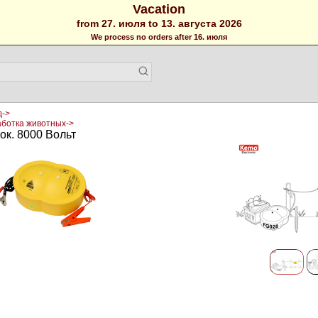
Vacation
from 27. июля to 13. августа 2026
We process no orders after 16. июля
д->
ботка животных->
ок. 8000 Вольт