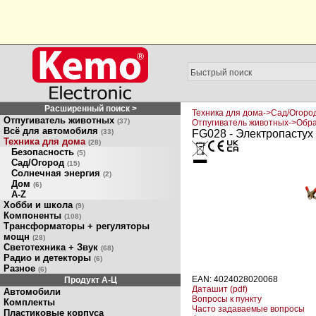
Расширенный поиск >
Техника для дома->Сад/Огоро
Отпугиватель животных
(37)
Отпугиватель животных->Обра
Всё для автомобиля
(33)
FG028 - Электропастух 
Техника для дома
(28)
Безопасность
(5)
Сад/Огород
(15)
Солнечная энергия
(2)
Дом
(6)
A-Z
Хобби и школа
(9)
Компоненты
(108)
Трансформаторы + регуляторы
мощн
(28)
Светотехника + Звук
(68)
Радио и детекторы
(6)
Разное
(6)
EAN: 4024028020068
Продукт A-Ц
Даташит (pdf)
Автомобили
Вопросы к пункту
Комплекты
Часто задаваемые вопросы
Пластиковые корпуса