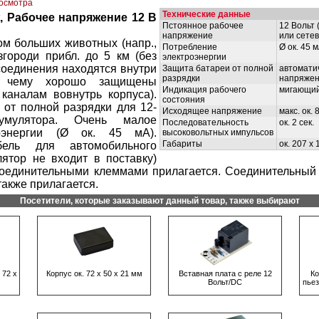
росмотра
Технические данные
, Рабочее напряжение 12 В
Пстоянное рабочее
12 Вольт
напряжение
или сетев
м больших животных (напр.,
Потребление
Ø ок. 45 
городи прибл. до 5 км (без
электроэнергии
 соединения находятся внутри
Защита батареи от полной
автомати
разрядки
напряжен
я чему хорошо защищены
Индикация рабочего
мигающий
каналам вовнутрь корпуса).
состояния
от полной разрядки для 12-
Исходящее напряжение
макс. ок. 
умулятора. Очень малое
Последовательность
ок. 2 сек.
роэнергии (Ø ок. 45 мA).
высоковольтных импульсов
Габариты
ок. 207 x 
бель для автомобильного
лятор не входит в поставку)
 соединительными клеммами прилагается. Соединительный
акже прилагается.
Посетители, которые заказывают данный товар, также выбирают
 72 х
Корпус ок. 72 х 50 х 21 мм
Встaвнaя плaтa с рeлe 12
Ко
Вольт/DC
пьез