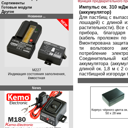
Функция предварительного п
Сортименты
Импульс ок. 310 мДж
Готовые модули
Другое
(аккумулятор)
Новинки ...
Для пастбищ с выпасо
лошадей) с длиной из
растительности). Все
прибора, благодар
(кабель проложен по 
Вмонтирована защита 
ти вольтового акк
потребление элект
Соединительный ка
аккумулятора (аккуму
длиной ок. 1,8 м с 2
M227
пастбищной изгороди т
Индикация состояния заполнения,
ёмкостная
News
Корпус чёрного цвета ок.
50 х 28 мм