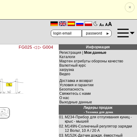
×
🗚
🗛
►
FG025 ◁
▷ G004
Информация
Регистрация |
Мои данные
Каталоги
Мартен атрибуты обороны качество
Валютный курс
загрузка
Видео
Доставка и возврат
Условия и гарантии
Безопасность
Свяжитесь с нами
О нас
Выходные данные
Лидеры продаж
- Техника для дома
01.
M234-Прибор для отпугивания куниц -
крыс - мышей
02.
M149N-Солнечный регулятор зарядки
12 Вольт, 10 А / 20 A
03.
M152K-Датчик дождя, ёмкостный