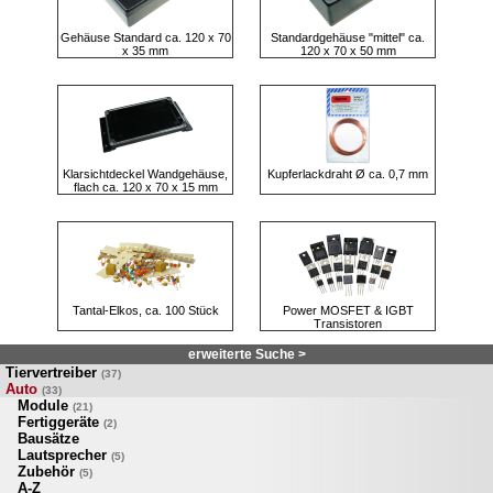
Gehäuse Standard ca. 120 x 70
Standardgehäuse "mittel" ca.
x 35 mm
120 x 70 x 50 mm
Klarsichtdeckel Wandgehäuse,
Kupferlackdraht Ø ca. 0,7 mm
flach ca. 120 x 70 x 15 mm
Tantal-Elkos, ca. 100 Stück
Power MOSFET & IGBT
Transistoren
erweiterte Suche >
Tiervertreiber
(37)
Auto
(33)
Module
(21)
Fertiggeräte
(2)
Bausätze
Lautsprecher
(5)
Zubehör
(5)
A-Z