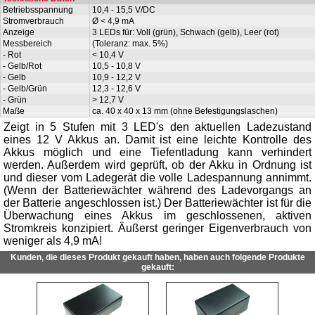
Betriebsspannung
10,4 - 15,5 V/DC
Stromverbrauch
Ø < 4,9 mA
Anzeige
3 LEDs für: Voll (grün), Schwach (gelb), Leer (rot)
Messbereich
(Toleranz: max. 5%)
- Rot
< 10,4 V
- Gelb/Rot
10,5 - 10,8 V
- Gelb
10,9 - 12,2 V
- Gelb/Grün
12,3 - 12,6 V
- Grün
> 12,7 V
Maße
ca. 40 x 40 x 13 mm (ohne Befestigungslaschen)
Zeigt in 5 Stufen mit 3 LED's den aktuellen Ladezustand
eines 12 V Akkus an. Damit ist eine leichte Kontrolle des
Akkus möglich und eine Tiefentladung kann verhindert
werden. Außerdem wird geprüft, ob der Akku in Ordnung ist
und dieser vom Ladegerät die volle Ladespannung annimmt.
(Wenn der Batteriewächter während des Ladevorgangs an
der Batterie angeschlossen ist.) Der Batteriewächter ist für die
Überwachung eines Akkus im geschlossenen, aktiven
Stromkreis konzipiert. Äußerst geringer Eigenverbrauch von
weniger als 4,9 mA!
Kunden, die dieses Produkt gekauft haben, haben auch folgende Produkte
gekauft: