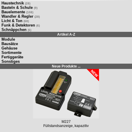
Haustechnik
(28)
Basteln & Schule
(9)
Bauelemente
(108)
Wandler & Regler
(28)
Licht & Ton
(68)
Funk & Detektoren
(6)
Schnäppchen
(6)
Artikel A-Z
Module
Bausätze
Gehäuse
Sortimente
Fertiggeräte
Sonstiges
Neue Produkte ...
M227
Füllstandsanzeige, kapazitiv