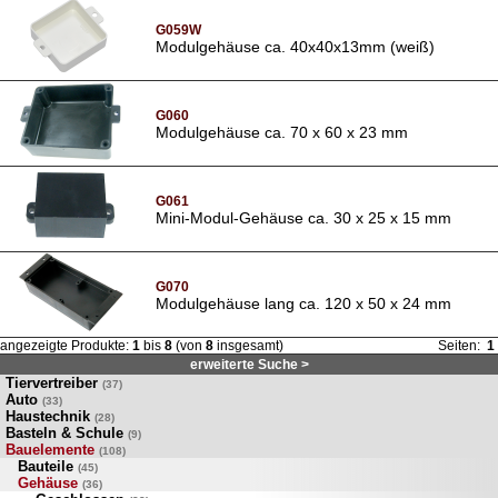
G059W
Modulgehäuse ca. 40x40x13mm (weiß)
G060
Modulgehäuse ca. 70 x 60 x 23 mm
G061
Mini-Modul-Gehäuse ca. 30 x 25 x 15 mm
G070
Modulgehäuse lang ca. 120 x 50 x 24 mm
angezeigte Produkte:
1
bis
8
(von
8
insgesamt)
Seiten:
1
erweiterte Suche >
Tiervertreiber
(37)
Auto
(33)
Haustechnik
(28)
Basteln & Schule
(9)
Bauelemente
(108)
Bauteile
(45)
Gehäuse
(36)