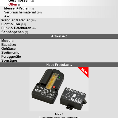
Geschlossen
(28)
Offen
(8)
Messen+Prüfen
(3)
Verbrauchsmaterial
(24)
A-Z
Wandler & Regler
(28)
Licht & Ton
(68)
Funk & Detektoren
(6)
Schnäppchen
(6)
Artikel A-Z
Module
Bausätze
Gehäuse
Sortimente
Fertiggeräte
Sonstiges
Neue Produkte ...
M227
Füllstandsanzeige, kapazitiv