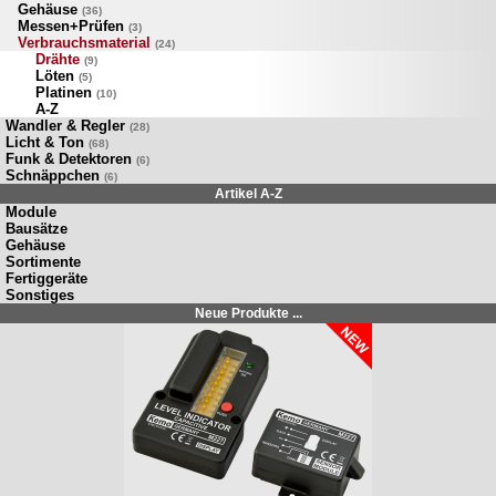
Gehäuse
(36)
Messen+Prüfen
(3)
Verbrauchsmaterial
(24)
Drähte
(9)
Löten
(5)
Platinen
(10)
A-Z
Wandler & Regler
(28)
Licht & Ton
(68)
Funk & Detektoren
(6)
Schnäppchen
(6)
Artikel A-Z
Module
Bausätze
Gehäuse
Sortimente
Fertiggeräte
Sonstiges
Neue Produkte ...