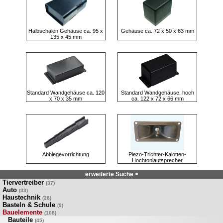
Halbschalen Gehäuse ca. 95 x
Gehäuse ca. 72 x 50 x 63 mm
135 x 45 mm
Standard Wandgehäuse ca. 120
Standard Wandgehäuse, hoch
x 70 x 35 mm
ca. 122 x 72 x 66 mm
Abbiegevorrichtung
Piezo-Trichter-Kalotten-
Hochtonlautsprecher
erweiterte Suche >
Tiervertreiber
(37)
Auto
(33)
Haustechnik
(28)
Basteln & Schule
(9)
Bauelemente
(108)
Bauteile
(45)