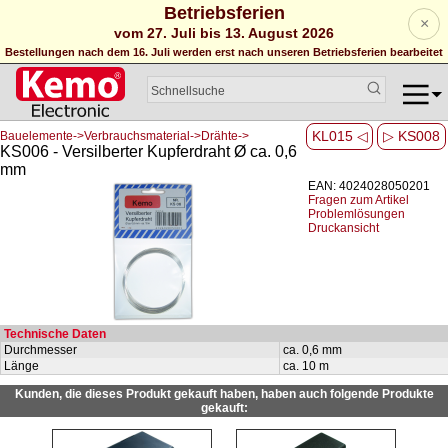
Betriebsferien
×
vom 27. Juli bis 13. August 2026
Bestellungen nach dem 16. Juli werden erst nach unseren Betriebsferien bearbeitet
KL015 ◁
▷ KS008
Bauelemente->Verbrauchsmaterial->Drähte->
KS006 - Versilberter Kupferdraht Ø ca. 0,6
mm
EAN: 4024028050201
Fragen zum Artikel
Problemlösungen
Druckansicht
Technische Daten
Durchmesser
ca. 0,6 mm
Länge
ca. 10 m
Kunden, die dieses Produkt gekauft haben, haben auch folgende Produkte
gekauft: