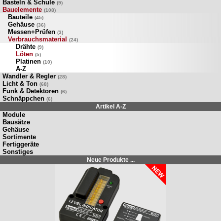
Basteln & Schule
(9)
Bauelemente
(108)
Bauteile
(45)
Gehäuse
(36)
Messen+Prüfen
(3)
Verbrauchsmaterial
(24)
Drähte
(9)
Löten
(5)
Platinen
(10)
A-Z
Wandler & Regler
(28)
Licht & Ton
(68)
Funk & Detektoren
(6)
Schnäppchen
(6)
Artikel A-Z
Module
Bausätze
Gehäuse
Sortimente
Fertiggeräte
Sonstiges
Neue Produkte ...