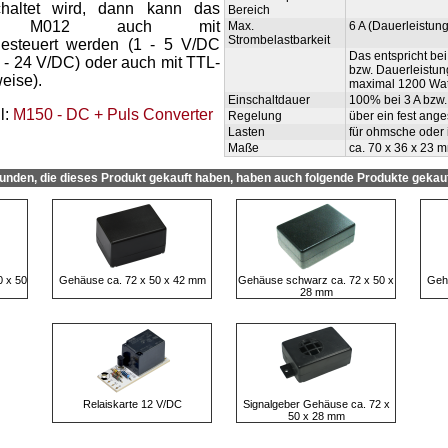
haltet wird, dann kann das
Bereich
rmodul M012 auch mit
Max.
6 A (Dauerleistung
Strombelastbarkeit
esteuert werden (1 - 5 V/DC
Das entspricht be
 - 24 V/DC) oder auch mit TTL-
bzw. Dauerleistun
eise).
maximal 1200 Watt
Einschaltdauer
100% bei 3 A bzw.
l:
M150 - DC + Puls Converter
Regelung
über ein fest ang
Lasten
für ohmsche oder 
Maße
ca. 70 x 36 x 23 
unden, die dieses Produkt gekauft haben, haben auch folgende Produkte gekauf
0 x 50
Gehäuse ca. 72 x 50 x 42 mm
Gehäuse schwarz ca. 72 x 50 x
Geh
28 mm
Relaiskarte 12 V/DC
Signalgeber Gehäuse ca. 72 x
50 x 28 mm