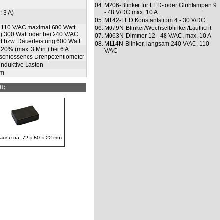
04.
M206-Blinker für LED- oder Glühlampen 9
- 48 V/DC max. 10 A
: 3 A)
05.
M142-LED Konstantstrom 4 - 30 V/DC
i 110 V/AC maximal 600 Watt
06.
M079N-Blinker/Wechselblinker/Lauflicht
g 300 Watt oder bei 240 V/AC
07.
M063N-Dimmer 12 - 48 V/AC, max. 10 A
 bzw. Dauerleistung 600 Watt.
08.
M114N-Blinker, langsam 240 V/AC, 110
 20% (max. 3 Min.) bei 6 A
V/AC
eschlossenes Drehpotentiometer
induktive Lasten
mm
t:
äuse ca. 72 x 50 x 22 mm