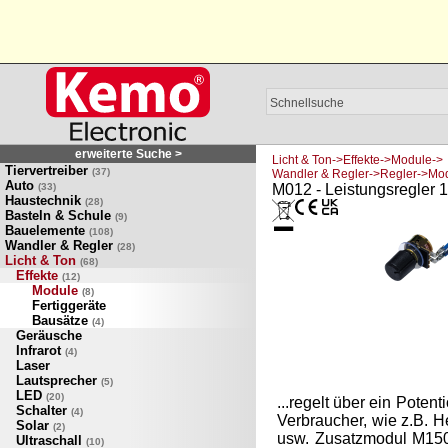
erweiterte Suche >
Licht & Ton->Effekte->Module->
Tiervertreiber
(37)
Wandler & Regler->Regler->Mo
Auto
(33)
M012 - Leistungsregler 
Haustechnik
(28)
Basteln & Schule
(9)
Bauelemente
(108)
Wandler & Regler
(28)
Licht & Ton
(68)
Effekte
(12)
Module
(8)
Fertiggeräte
Bausätze
(4)
Geräusche
Infrarot
(4)
Laser
Lautsprecher
(5)
LED
(20)
...regelt über ein Poten
Schalter
(4)
Verbraucher, wie z.B.
Solar
(2)
usw. Zusatzmodul M150
Ultraschall
(10)