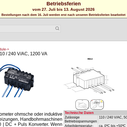
Betriebsferien
vom 27. Juli bis 13. August 2026
Bestellungen nach dem 16. Juli werden erst nach unseren Betriebsferien bearbeitet
dule->
110 / 240 V/AC, 1200 VA
Technische Daten
tiometer ohmsche oder induktive
Zulässige
110 / 240 V/AC, 50
 Heizungen, Handbohrmaschinen
Betriebsspannungen
 | DC + Puls Konverter. Wenn
Arbeitstemperatur-
ca. 0ºC bis +50ºC