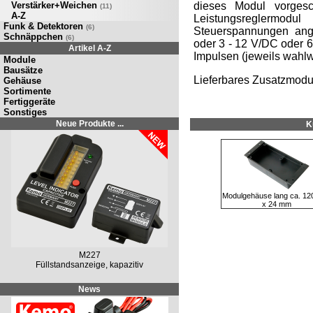
Verstärker+Weichen
dieses Modul vorgesc
(11)
A-Z
Leistungsregle
Funk & Detektoren
(6)
Steuerspannungen ang
Schnäppchen
(6)
oder 3 - 12 V/DC oder 6
Artikel A-Z
Impulsen (jeweils wahlw
Module
Bausätze
Lieferbares Zusatzmodu
Gehäuse
Sortimente
Fertiggeräte
Sonstiges
Neue Produkte ...
K
Modulgehäuse lang ca. 12
x 24 mm
M227
Füllstandsanzeige, kapazitiv
News