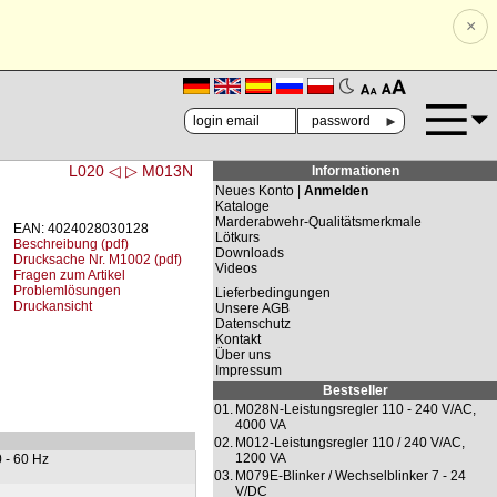
×
🗚
🗛
►
L020 ◁
▷ M013N
Informationen
Neues Konto |
Anmelden
Kataloge
Marderabwehr-Qualitätsmerkmale
EAN: 4024028030128
Lötkurs
Beschreibung (pdf)
Downloads
Drucksache Nr. M1002 (pdf)
Videos
Fragen zum Artikel
Problemlösungen
Lieferbedingungen
Druckansicht
Unsere AGB
Datenschutz
Kontakt
Über uns
Impressum
Bestseller
01.
M028N-Leistungsregler 110 - 240 V/AC,
4000 VA
02.
M012-Leistungsregler 110 / 240 V/AC,
1200 VA
 - 60 Hz
03.
M079E-Blinker / Wechselblinker 7 - 24
V/DC