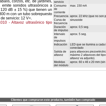
balís, corzos, etc. de jardines,
servicio
z emite sonidos ultrasónicos a
Consumo
max. 150 mA
de
 120 dB ± 15 %) que tienen un
corriente
 300 m con un tubo sobrepuesto
Frecuencia
aprox. 22 kHz (que no son 
 de servicio: 12 V=.
Curva de
sinusoide
L010 - Altavoz ultrasónico tipo
frecuencia
Duración
aprox. 0,5 seg.
de impulso
Intervalo
aprox. 5 seg.
de
impulsos
Indicación
LED que se ilumina a cada 
conectado
Salida de
para altavoces piezoeléctr
altavoz
máximo 2 altavoces del tipo
altavoz va adjunto).
Medidas
aprox. 60 x 46 x 20 mm (sin 
del módulo
Clientes que compraron este producto, también han comprado