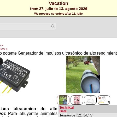
Vacation
from 27. julio to 13. agosto 2026
We process no orders after 16. julio
->
los->
o potente Generador de impulsos ultrasónico de alto rendimien
Technical
lsos ultrasónico de alto
Data
voz
Para ahuyentar animales
Tensión de
12...14,4 V