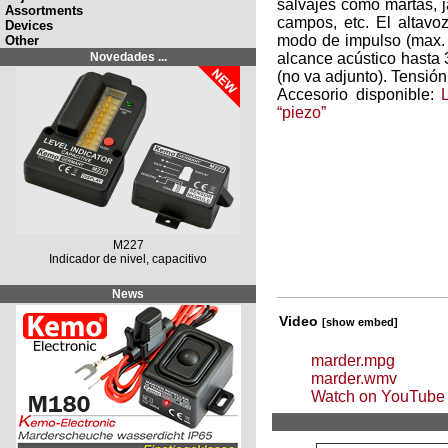
salvajes como martas, ja
Assortments
campos, etc. El altavo
Devices
modo de impulso (max.
Other
Novedades ...
alcance acústico hasta
(no va adjunto). Tensión
Accesorio disponible:
“piezo”
M227
Indicador de nivel, capacitivo
News
Video
[show embed]
marder.mpg
marder.wmv
Watch on YouTube