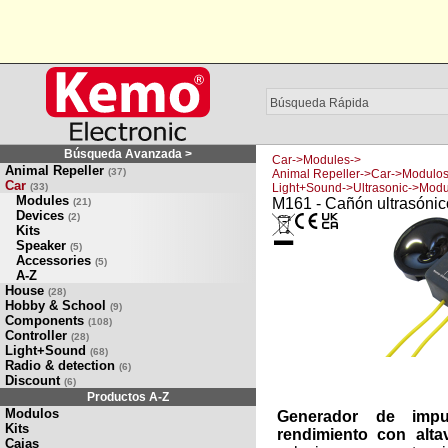
Búsqueda Avanzada >
Car->Modules->
Animal Repeller
(37)
Animal Repeller->Car->Modulos
Car
(33)
Light+Sound->Ultrasonic->Modu
Modules
M161 - Cañón ultrasónic
(21)
Devices
(2)
Kits
Speaker
(5)
Accessories
(5)
A-Z
House
(28)
Hobby & School
(9)
Components
(108)
Controller
(28)
Light+Sound
(68)
Radio & detection
(6)
Discount
(6)
Productos A-Z
Modulos
Generador de impu
Kits
rendimiento con alta
Cajas