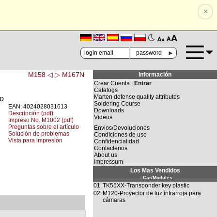
×
🗚
🗛
►
M158 ◁
▷ M167N
Información
Crear Cuenta |
Entrar
Catalogs
Marten defense quality attributes
to
Soldering Course
EAN: 4024028031613
Downloads
Descripción (pdf)
Videos
Impreso No. M1002 (pdf)
Preguntas sobre el artículo
Envios/Devoluciones
Solución de problemas
Condiciones de uso
Vista para impresión
Confidencialidad
Contactenos
About us
Impressum
Los Mas Vendidos
- Car/Modules
01.
TK55XX-Transponder key plastic
02.
M120-Proyector de luz infrarroja para
cámaras