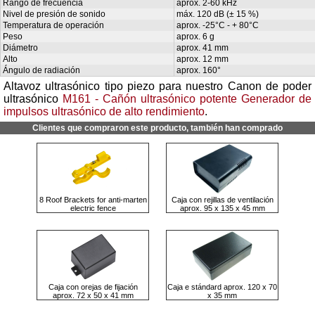
Rango de frecuencia
aprox. 2-60 kHz
Nivel de presión de sonido
máx. 120 dB (± 15 %)
Temperatura de operación
aprox. -25°C - + 80°C
Peso
aprox. 6 g
Diámetro
aprox. 41 mm
Alto
aprox. 12 mm
Ángulo de radiación
aprox. 160°
Altavoz ultrasónico tipo piezo para nuestro Canon de poder
ultrasónico
M161 - Cañón ultrasónico potente Generador de
impulsos ultrasónico de alto rendimiento
.
Clientes que compraron este producto, también han comprado
8 Roof Brackets for anti-marten
Caja con rejillas de ventilación
electric fence
aprox. 95 x 135 x 45 mm
Caja con orejas de fijación
Caja e stándard aprox. 120 x 70
aprox. 72 x 50 x 41 mm
x 35 mm