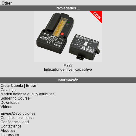
Other
Novedades ...
M227
Indicador de nivel, capacitivo
Información
Crear Cuenta |
Entrar
Catalogs
Marten defense quality attributes
Soldering Course
Downloads
Videos
Envios/Devoluciones
Condiciones de uso
Confidencialidad
Contactenos
About us
Impressum