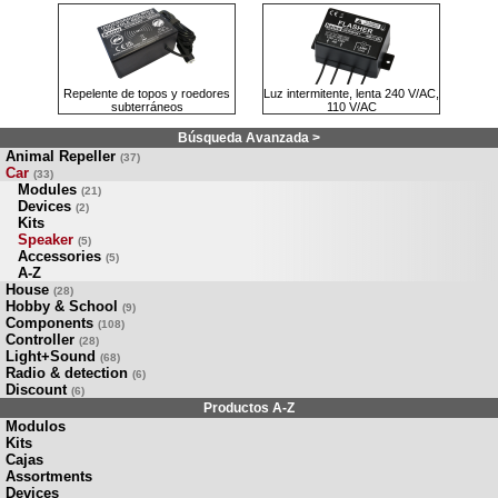
Repelente de topos y roedores
Luz intermitente, lenta 240 V/AC,
subterráneos
110 V/AC
Búsqueda Avanzada >
Animal Repeller
(37)
Car
(33)
Modules
(21)
Devices
(2)
Kits
Speaker
(5)
Accessories
(5)
A-Z
House
(28)
Hobby & School
(9)
Components
(108)
Controller
(28)
Light+Sound
(68)
Radio & detection
(6)
Discount
(6)
Productos A-Z
Modulos
Kits
Cajas
Assortments
Devices