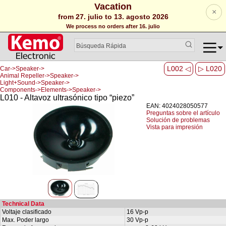
Vacation
×
from 27. julio to 13. agosto 2026
We process no orders after 16. julio
L002 ◁
▷ L020
Car->Speaker->
Animal Repeller->Speaker->
Light+Sound->Speaker->
Components->Elements->Speaker->
L010 - Altavoz ultrasónico tipo “piezo”
EAN: 4024028050577
Preguntas sobre el artículo
Solución de problemas
Vista para impresión
Technical Data
Voltaje clasificado
16 Vp-p
Max. Poder largo
30 Vp-p