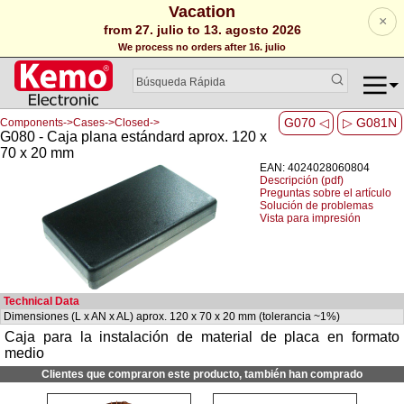
Vacation
×
from 27. julio to 13. agosto 2026
We process no orders after 16. julio
G070 ◁
▷ G081N
Components->Cases->Closed->
G080 - Caja plana estándard aprox. 120 x
70 x 20 mm
EAN: 4024028060804
Descripción (pdf)
Preguntas sobre el artículo
Solución de problemas
Vista para impresión
Technical Data
Dimensiones (L x AN x AL) aprox. 120 x 70 x 20 mm (tolerancia ~1%)
Caja para la instalación de material de placa en formato
medio
Clientes que compraron este producto, también han comprado