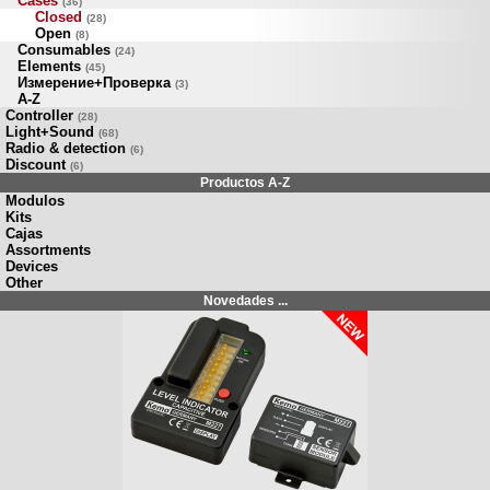
Cases
(36)
Closed
(28)
Open
(8)
Consumables
(24)
Elements
(45)
Измерение+Проверка
(3)
A-Z
Controller
(28)
Light+Sound
(68)
Radio & detection
(6)
Discount
(6)
Productos A-Z
Modulos
Kits
Cajas
Assortments
Devices
Other
Novedades ...