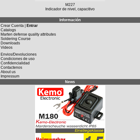
M227
Indicador de nivel, capacitivo
Información
Crear Cuenta |
Entrar
Catalogs
Marten defense quality attributes
Soldering Course
Downloads
Videos
Envios/Devoluciones
Condiciones de uso
Confidencialidad
Contactenos
About us
Impressum
News