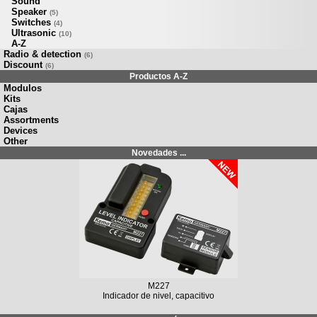
Sound
Speaker
(5)
Switches
(4)
Ultrasonic
(10)
A-Z
Radio & detection
(6)
Discount
(6)
Productos A-Z
Modulos
Kits
Cajas
Assortments
Devices
Other
Novedades ...
M227
Indicador de nivel, capacitivo