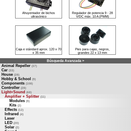
Ahuyentador de bichos
Regulador de potencia 9 - 28
ultrasónico
V/DC máx. 10 A (PWM)
Caja e stándard aprox. 120 x 70
Pies para cajas, negros,
x 35 mm
grandes 22 x 13 mm
Búsqueda Avanzada >
Animal Repeller
(37)
Car
(33)
House
(28)
Hobby & School
(9)
Components
(108)
Controller
(28)
Light+Sound
(68)
Amplifier + Splitter
(11)
Modules
(9)
Kits
(2)
Effects
(12)
Infrared
(4)
Laser
LED
(20)
Solar
(2)