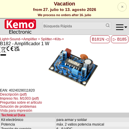
Vacation
×
from 27. julio to 13. agosto 2026
We process no orders after 16. julio
B181N ◁
▷ B185
Light+Sound->Amplifier + Splitter->Kits->
B182 - Amplificador 1 W
EAN: 4024028011820
Descripción (pdf)
Impreso No. M1003 (pdf)
Preguntas sobre el artículo
Solución de problemas
Vista para impresión
Technical Data
Kit electrónico
para armar y soldar
Potencia
máx. 2 vatios potencia musical
Tensión de servicio
6 - 9 V/DC