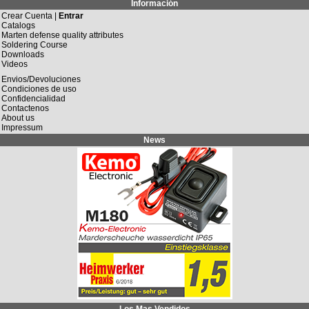
Información
Crear Cuenta |
Entrar
Catalogs
Marten defense quality attributes
Soldering Course
Downloads
Videos
Envios/Devoluciones
Condiciones de uso
Confidencialidad
Contactenos
About us
Impressum
News
Los Mas Vendidos