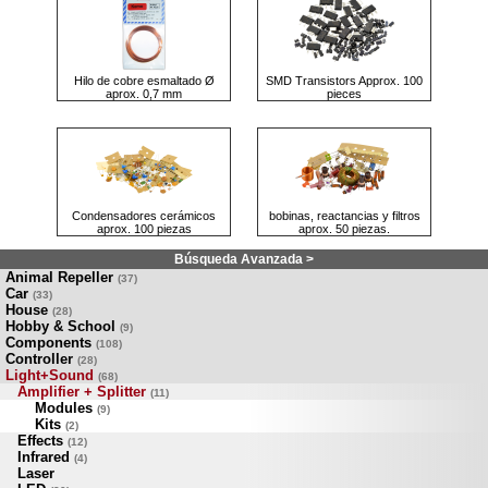
Hilo de cobre esmaltado Ø
SMD Transistors Approx. 100
aprox. 0,7 mm
pieces
Condensadores cerámicos
bobinas, reactancias y filtros
aprox. 100 piezas
aprox. 50 piezas.
Búsqueda Avanzada >
Animal Repeller
(37)
Car
(33)
House
(28)
Hobby & School
(9)
Components
(108)
Controller
(28)
Light+Sound
(68)
Amplifier + Splitter
(11)
Modules
(9)
Kits
(2)
Effects
(12)
Infrared
(4)
Laser