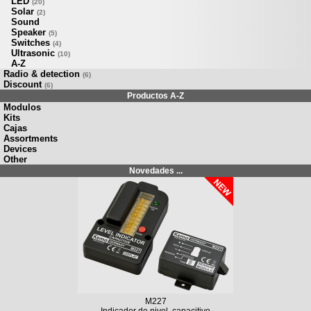
LED
(20)
Solar
(2)
Sound
Speaker
(5)
Switches
(4)
Ultrasonic
(10)
A-Z
Radio & detection
(6)
Discount
(6)
Productos A-Z
Modulos
Kits
Cajas
Assortments
Devices
Other
Novedades ...
M227
Indicador de nivel, capacitivo