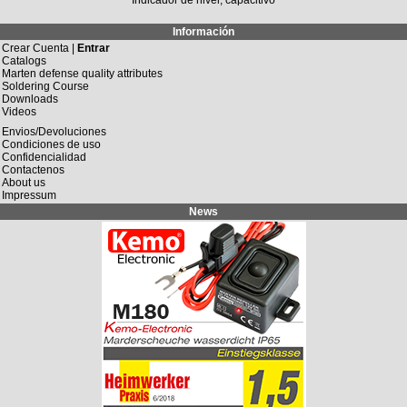
Información
Crear Cuenta |
Entrar
Catalogs
Marten defense quality attributes
Soldering Course
Downloads
Videos
Envios/Devoluciones
Condiciones de uso
Confidencialidad
Contactenos
About us
Impressum
News