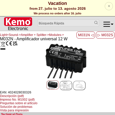
Vacation
×
from 27. julio to 13. agosto 2026
We process no orders after 16. julio
M031N ◁
▷ M032S
Light+Sound->Amplifier + Splitter->Modules->
M032N - Amplificador universal 12 W
EAN: 4024028030326
Descripción (pdf)
Impreso No. M1002 (pdf)
Preguntas sobre el artículo
Solución de problemas
Vista para impresión
Technical Data