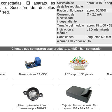
 conectadas. El aparato es
Sucesión de
aprox. 0,15 - 7 seg
destellos regulable
cuito. Sucesión de destellos
Razón brillo-pausa
aprox. 50/50%
7 seg.
Consumo de
Ø < 2,5 mA
electricidad
independiente
Tamaño del módulo
aprox. 87 x 60 x 
Indicación al
LED intermitente
módulo
Conexiones
lengüetas 6,3 mm
A prueba de cortocircuito
Clientes que compraron este producto, también han comprado
arten
Barrera de luz 12 V/DC
LEDs aprox. 30 piezas
Alta
Altavoz piezo-electrónico
Caja de plástico pequeño 9V
miniatura por M094N
aprox. 102 x 61 x 26 mm