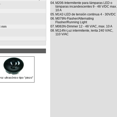
04.
M206-Intermitente para lámparas LED o
.
lámparas incandescentes 9 - 48 V/DC max.
10 A
05.
M142-LED de tensión continua 4 - 30V/DC
06.
M079N-Flasher/Alternating
Flasher/Running Light
07.
M063N-Dimmer 12 - 48 V/AC, max. 10 A
33 mm
08.
M114N-Luz intermitente, lenta 240 V/AC,
110 V/AC
voz ultrasónico tipo “piezo”