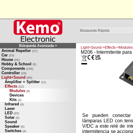
Búsqueda Avanzada >
Light+Sound->Effects->Modules
Animal Repeller
(37)
M206 - Intermitente par
Car
(33)
House
(28)
Hobby & School
(9)
Components
(108)
Controller
(28)
Light+Sound
(68)
Amplifier + Splitter
(11)
Effects
(12)
Modules
(8)
Devices
Kits
(4)
Infrared
(4)
Laser
LED
(20)
Se pueden conectar 
Solar
(2)
lámparas LED con tensi
Sound
V/DC a este relé de int
Speaker
(5)
Switches
intermitencia se acciona
(4)