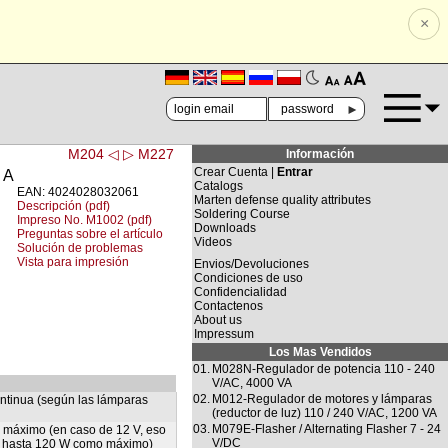
×
🗚
🗛
►
M204 ◁
▷ M227
Información
Crear Cuenta |
Entrar
 A
Catalogs
EAN: 4024028032061
Marten defense quality attributes
Descripción (pdf)
Soldering Course
Impreso No. M1002 (pdf)
Downloads
Preguntas sobre el artículo
Videos
Solución de problemas
Vista para impresión
Envios/Devoluciones
Condiciones de uso
Confidencialidad
Contactenos
About us
Impressum
Los Mas Vendidos
01.
M028N-Regulador de potencia 110 - 240
V/AC, 4000 VA
02.
M012-Regulador de motores y lámparas
ontinua (según las lámparas
(reductor de luz) 110 / 240 V/AC, 1200 VA
03.
M079E-Flasher / Alternating Flasher 7 - 24
máximo (en caso de 12 V, eso
V/DC
s hasta 120 W como máximo)