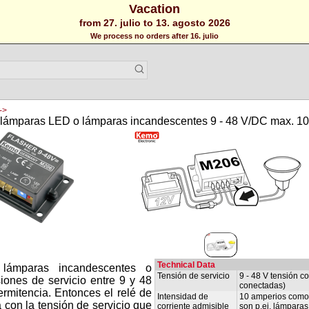
Vacation
from 27. julio to 13. agosto 2026
We process no orders after 16. julio
->
a lámparas LED o lámparas incandescentes 9 - 48 V/DC max. 10
Technical Data
lámparas incandescentes o
Tensión de servicio
9 - 48 V tensión c
ones de servicio entre 9 y 48
conectadas)
ermitencia. Entonces el relé de
Intensidad de
10 amperios como 
 con la tensión de servicio que
corriente admisible
son p.ej. lámpara