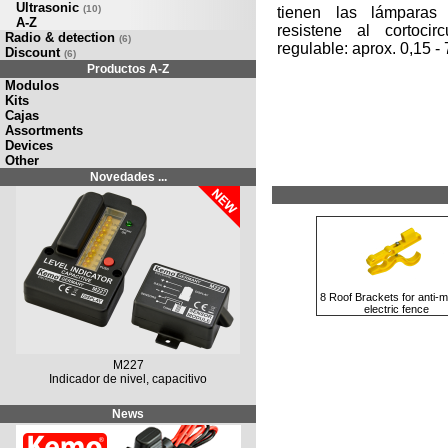
Ultrasonic
(10)
tienen las lámparas
A-Z
resistene al cortocir
Radio & detection
(6)
regulable: aprox. 0,15 - 
Discount
(6)
Productos A-Z
Modulos
Kits
Cajas
Assortments
Devices
Other
Novedades ...
8 Roof Brackets for anti-m
electric fence
M227
Indicador de nivel, capacitivo
News