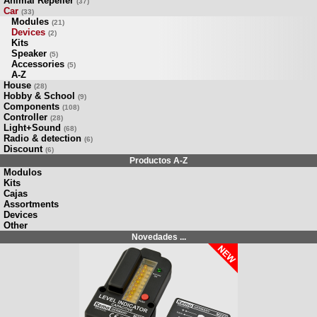
Animal Repeller
(37)
Car
(33)
Modules
(21)
Devices
(2)
Kits
Speaker
(5)
Accessories
(5)
A-Z
House
(28)
Hobby & School
(9)
Components
(108)
Controller
(28)
Light+Sound
(68)
Radio & detection
(6)
Discount
(6)
Productos A-Z
Modulos
Kits
Cajas
Assortments
Devices
Other
Novedades ...