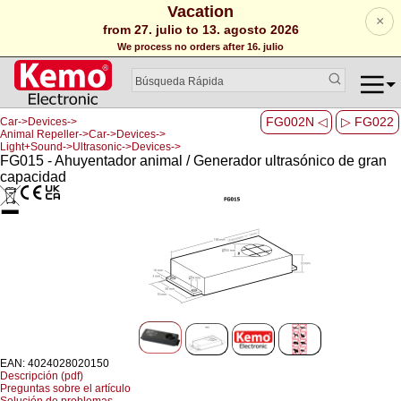
Vacation
×
from 27. julio to 13. agosto 2026
We process no orders after 16. julio
FG002N ◁
▷ FG022
Car->Devices->
Animal Repeller->Car->Devices->
Light+Sound->Ultrasonic->Devices->
FG015 - Ahuyentador animal / Generador ultrasónico de gran
capacidad
EAN: 4024028020150
Descripción (pdf)
Preguntas sobre el artículo
Solución de problemas