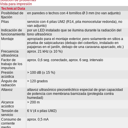
Vista para impresión
Technical Data
Posibilidad de
en paredes o techos con 4 tornillos Ø 3 mm (no van adjunto)
fijación
Pilas
servicio con 4 pilas UM2 (R14, pila monocelular redonda), no
van adjunto)
Indicación de
por un LED instalado que se ilumina durante la radiación del
funcionamiento
tono ultrasónico
Montaje
apropiado para el montaje exterior, pero solamente en sitios a
prueba de salpicaduras (debajo del cobertizo, instalado en
pajajeras en el jardín, debajo de una caravana aparcado, etc.)
Frecuencia
aprox. 21 kHz (± 10 %)
ultrasónica
Factor de
aprox. 0,6 seg. conectado, aprox. 6 seg. intervalo
trabajo de los
impulsos
Presión
> 100 dB (± 15 %)
acústica
Ángulo de
> 120 grados
radiación
Altavoz
altavoz ultrasónico piezoeléctrico especial de gran capacidad
de potencia con membrana barnizada (protegida contra
humedad)
Alcance
> 200 m
acústico
Tensión de
6 V (4 x pilas UM2)
servicio
Consumo de
aprox. 0,5 mA
corriente
medio