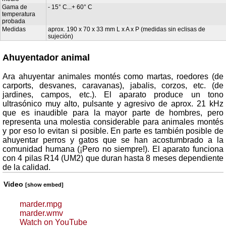
Gama de
- 15° C...+ 60° C
temperatura
probada
Medidas
aprox. 190 x 70 x 33 mm L x A x P (medidas sin eclisas de
sujeción)
Ahuyentador animal
Ara ahuyentar animales montés como martas, roedores (de
carports, desvanes, caravanas), jabalis, corzos, etc. (de
jardines, campos, etc.). El aparato produce un tono
ultrasónico muy alto, pulsante y agresivo de aprox. 21 kHz
que es inaudible para la mayor parte de hombres, pero
representa una molestia considerable para animales montés
y por eso lo evitan si posible. En parte es también posible de
ahuyentar perros y gatos que se han acostumbrado a la
comunidad humana (¡Pero no siempre!). El aparato funciona
con 4 pilas R14 (UM2) que duran hasta 8 meses dependiente
de la calidad.
Video
[show embed]
marder.mpg
marder.wmv
Watch on YouTube