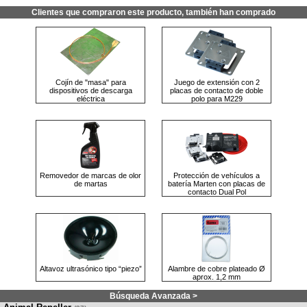
Clientes que compraron este producto, también han comprado
Cojín de "masa" para
Juego de extensión con 2
dispositivos de descarga
placas de contacto de doble
eléctrica
polo para M229
Removedor de marcas de olor
Protección de vehículos a
de martas
batería Marten con placas de
contacto Dual Pol
Altavoz ultrasónico tipo “piezo”
Alambre de cobre plateado Ø
aprox. 1,2 mm
Búsqueda Avanzada >