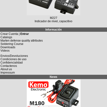
M149N
Regulador de carga solar 12 V/DC, 10 A / 20 A
Información
Crear Cuenta |
Entrar
Catalogs
Marten defense quality attributes
Soldering Course
Downloads
Videos
Envios/Devoluciones
Condiciones de uso
Confidencialidad
Contactenos
About us
Impressum
News