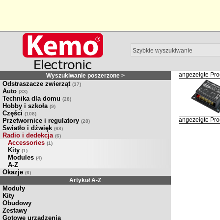
angezeigte Pro
Wyszukiwanie poszerzone >
Odstraszacze zwierząt
(37)
Auto
(33)
Technika dla domu
(28)
Hobby i szkoła
(9)
Części
(108)
angezeigte Pro
Przetwornice i regulatory
(28)
Swiatło i dźwięk
(68)
Radio i dedekcja
(6)
Accessories
(1)
Kity
(1)
Modules
(4)
A-Z
Okazje
(6)
Artykuł A-Z
Moduły
Kity
Obudowy
Zestawy
Gotowe urządzenia