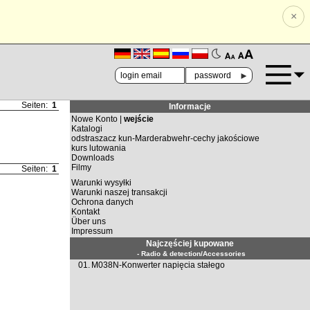
×
🗚
🗛
►
Seiten:
1
Informacje
Nowe Konto |
wejście
Katalogi
odstraszacz kun-Marderabwehr-cechy jakościowe
kurs lutowania
Downloads
Filmy
Seiten:
1
Warunki wysyłki
Warunki naszej transakcji
Ochrona danych
Kontakt
Über uns
Impressum
Najczęściej kupowane
- Radio & detection/Accessories
01.
M038N-Konwerter napięcia stałego