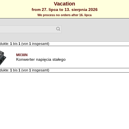
Vacation
from 27. lipca to 13. sierpnia 2026
We process no orders after 16. lipca
dukte:
1
bis
1
(von
1
insgesamt)
M038N
Konwerter napięcia stałego
dukte:
1
bis
1
(von
1
insgesamt)