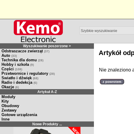
Wyszukiwanie poszerzone >
Odstraszacze zwierząt
Artykół od
(37)
Auto
(33)
Technika dla domu
(28)
Hobby i szkoła
(9)
Części
Nie znaleziono 
(108)
Przetwornice i regulatory
(28)
Swiatło i dźwięk
(68)
z powrotem
Radio i dedekcja
(6)
Okazje
(6)
Artykuł A-Z
Moduły
Kity
Obudowy
Zestawy
Gotowe urządzenia
Inne
Nowe Produkty ...