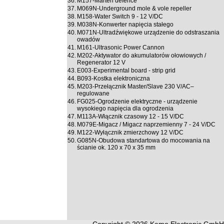
36.
M157-Marten defence
37.
M069N-Underground mole & vole repeller
38.
M158-Water Switch 9 - 12 V/DC
39.
M038N-Konwerter napięcia stałego
40.
M071N-Ultradźwiękowe urządzenie do odstraszania
owadów
41.
M161-Ultrasonic Power Cannon
42.
M202-Aktywator do akumulatorów ołowiowych /
Regenerator 12 V
43.
E003-Experimental board - strip grid
44.
B093-Kostka elektroniczna
45.
M203-Przełącznik Master/Slave 230 V/AC–
regulowane
46.
FG025-Ogrodzenie elektryczne - urządzenie
wysokiego napięcia dla ogrodzenia
47.
M113A-Włącznik czasowy 12 - 15 V/DC
48.
M079E-Migacz / Migacz naprzemienny 7 - 24 V/DC
49.
M122-Wyłącznik zmierzchowy 12 V/DC
50.
G085N-Obudowa standartowa do mocowania na
ścianie ok. 120 x 70 x 35 mm