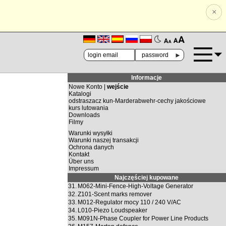
×
🗚
🗛
►
Informacje
Nowe Konto |
wejście
Katalogi
odstraszacz kun-Marderabwehr-cechy jakościowe
kurs lutowania
Downloads
Filmy
Warunki wysyłki
Warunki naszej transakcji
Ochrona danych
Kontakt
Über uns
Impressum
Najczęściej kupowane
31.
M062-Mini-Fence-High-Voltage Generator
32.
Z101-Scent marks remover
33.
M012-Regulator mocy 110 / 240 V/AC
34.
L010-Piezo Loudspeaker
35.
M091N-Phase Coupler for Power Line Products