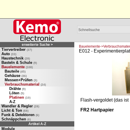
erweiterte Suche >
Bauelemente->Verbrauchsmateri
Tiervertreiber
(37)
E012 - Experimentierplat
Auto
(33)
Haustechnik
(28)
Basteln & Schule
(9)
Bauelemente
(108)
Bauteile
(45)
Gehäuse
(36)
Messen+Prüfen
(3)
Verbrauchsmaterial
(24)
Drähte
(9)
Löten
(5)
Platinen
(10)
Flash-vergoldet (das ist 
A-Z
Wandler & Regler
(28)
FR2 Hartpapier
Licht & Ton
(68)
Funk & Detektoren
(6)
Schnäppchen
(6)
Artikel A-Z
Module