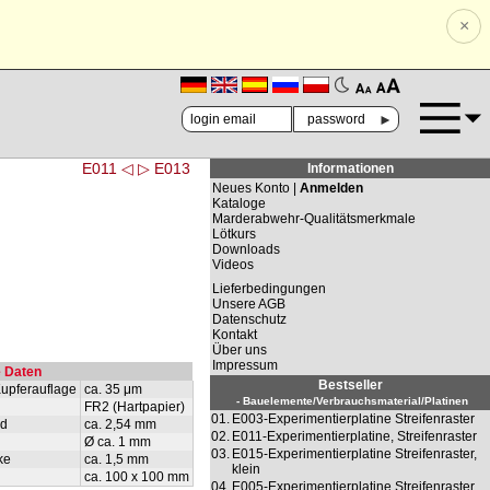
×
🗚
🗛
►
E011 ◁
▷ E013
Informationen
Neues Konto |
Anmelden
Kataloge
Marderabwehr-Qualitätsmerkmale
Lötkurs
Downloads
Videos
Lieferbedingungen
Unsere AGB
Datenschutz
Kontakt
Über uns
Impressum
 Daten
Bestseller
Kupferauflage
ca. 35 μm
- Bauelemente/Verbrauchsmaterial/Platinen
FR2 (Hartpapier)
01.
E003-Experimentierplatine Streifenraster
nd
ca. 2,54 mm
02.
E011-Experimentierplatine, Streifenraster
Ø ca. 1 mm
03.
E015-Experimentierplatine Streifenraster,
ke
ca. 1,5 mm
klein
ca. 100 x 100 mm
04.
E005-Experimentierplatine Streifenraster