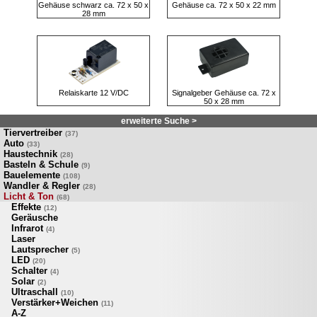
Gehäuse schwarz ca. 72 x 50 x
Gehäuse ca. 72 x 50 x 22 mm
28 mm
Relaiskarte 12 V/DC
Signalgeber Gehäuse ca. 72 x
50 x 28 mm
erweiterte Suche >
Tiervertreiber
(37)
Auto
(33)
Haustechnik
(28)
Basteln & Schule
(9)
Bauelemente
(108)
Wandler & Regler
(28)
Licht & Ton
(68)
Effekte
(12)
Geräusche
Infrarot
(4)
Laser
Lautsprecher
(5)
LED
(20)
Schalter
(4)
Solar
(2)
Ultraschall
(10)
Verstärker+Weichen
(11)
A-Z