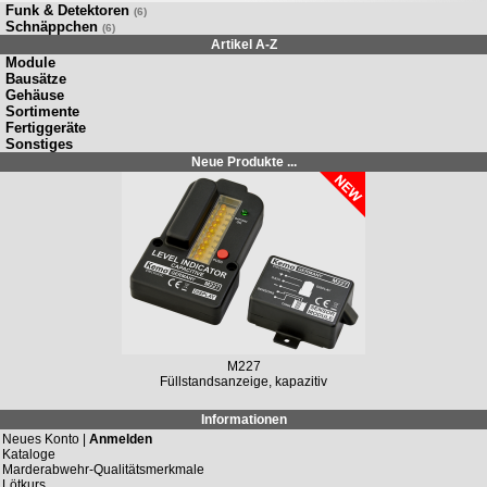
Funk & Detektoren
(6)
Schnäppchen
(6)
Artikel A-Z
Module
Bausätze
Gehäuse
Sortimente
Fertiggeräte
Sonstiges
Neue Produkte ...
M227
Füllstandsanzeige, kapazitiv
Informationen
Neues Konto |
Anmelden
Kataloge
Marderabwehr-Qualitätsmerkmale
Lötkurs