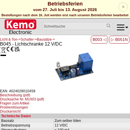
Betriebsferien
×
vom 27. Juli bis 13. August 2026
Bestellungen nach dem 16. Juli werden erst nach unseren Betriebsferien bearbeitet
B003 ◁
▷ B051N
Licht & Ton->Schalter->Bausätze->
B045 - Lichtschranke 12 V/DC
EAN: 4024028010458
Beschreibung (pdf)
Drucksache Nr. M1003 (pdf)
Fragen zum Artikel
Problemlösungen
Druckansicht
Technische Daten
Bausatz
Zum selber löten
Betriebsspannung
12 V/DC
Stromaufnahme
< 100 mA