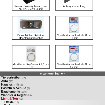
Standard Wandgehäuse, hoch
Abbiegevorrichtung
ca. 122 x 72 x 66 mm
Piezo-Trichter-Kalotten-
Versilberter Kupferdraht Ø ca.
Hochtonlautsprecher
0,6 mm
Versilberter Kupferdraht 1,0 mm
Versilberter Kupferdraht Ø ca.
5 m
1,2 mm
erweiterte Suche >
Tiervertreiber
(37)
Auto
(33)
Haustechnik
(28)
Basteln & Schule
(9)
Bauelemente
(108)
Wandler & Regler
(28)
Licht & Ton
(68)
Effekte
(12)