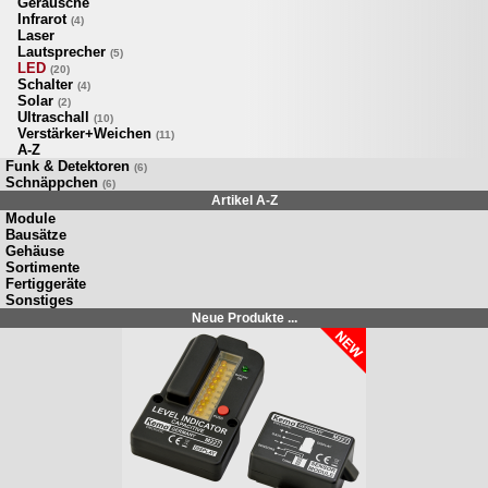
Geräusche
Infrarot
(4)
Laser
Lautsprecher
(5)
LED
(20)
Schalter
(4)
Solar
(2)
Ultraschall
(10)
Verstärker+Weichen
(11)
A-Z
Funk & Detektoren
(6)
Schnäppchen
(6)
Artikel A-Z
Module
Bausätze
Gehäuse
Sortimente
Fertiggeräte
Sonstiges
Neue Produkte ...