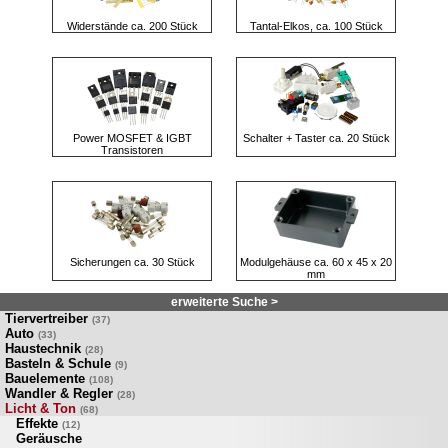
Widerstände ca. 200 Stück
Tantal-Elkos, ca. 100 Stück
Power MOSFET & IGBT
Schalter + Taster ca. 20 Stück
Transistoren
Sicherungen ca. 30 Stück
Modulgehäuse ca. 60 x 45 x 20
mm
erweiterte Suche >
Tiervertreiber
(37)
Auto
(33)
Haustechnik
(28)
Basteln & Schule
(9)
Bauelemente
(108)
Wandler & Regler
(28)
Licht & Ton
(68)
Effekte
(12)
Geräusche