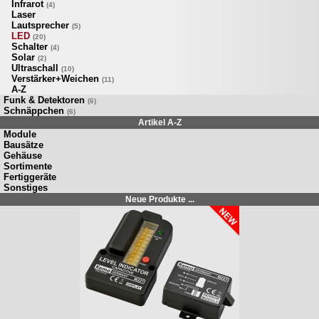
Infrarot
(4)
Laser
Lautsprecher
(5)
LED
(20)
Schalter
(4)
Solar
(2)
Ultraschall
(10)
Verstärker+Weichen
(11)
A-Z
Funk & Detektoren
(6)
Schnäppchen
(6)
Artikel A-Z
Module
Bausätze
Gehäuse
Sortimente
Fertiggeräte
Sonstiges
Neue Produkte ...