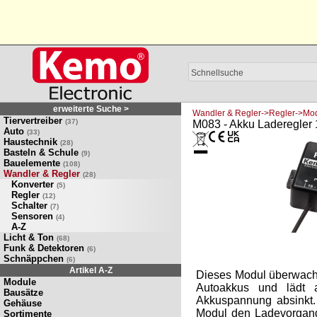
erweiterte Suche >
Wandler & Regler->Regler->Mo
Tiervertreiber
(37)
M083 - Akku Laderegler
Auto
(33)
Haustechnik
(28)
Basteln & Schule
(9)
Bauelemente
(108)
Wandler & Regler
(28)
Konverter
(5)
Regler
(12)
Schalter
(7)
Sensoren
(4)
A-Z
Licht & Ton
(68)
Funk & Detektoren
(6)
Schnäppchen
(6)
Artikel A-Z
Dieses Modul überwach
Module
Autoakkus und lädt 
Bausätze
Akkuspannung absinkt.
Gehäuse
Modul den Ladevorgan
Sortimente