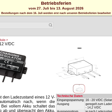
Betriebsferien
vom 27. Juli bis 13. August 2026
Bestellungen nach dem 16. Juli werden erst nach unseren Betriebsferien bearbeitet
dule->
 12 V/DC
Technische Daten
t den Ladezustand eines 12 V-
Eingangsspannung
16 - 20 V/DC (Sola
automatisch nach, wenn die
Ausgang
geregelt zum Laden
 Bei vollem Akku schaltet das
- 14,2 V/DC
g ab und überwacht den Akku.
Ausgangsstrom
je nach Ladezustan