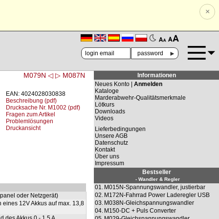
×
🗚
🗛
►
M079N ◁
▷ M087N
Informationen
Neues Konto |
Anmelden
Kataloge
EAN: 4024028030838
Marderabwehr-Qualitätsmerkmale
Beschreibung (pdf)
Lötkurs
Drucksache Nr. M1002 (pdf)
Downloads
Fragen zum Artikel
Videos
Problemlösungen
Druckansicht
Lieferbedingungen
Unsere AGB
Datenschutz
Kontakt
Über uns
Impressum
Bestseller
- Wandler & Regler
01.
M015N-Spannungswandler, justierbar
02.
M172N-Fahrrad Power Laderegler USB
rpanel oder Netzgerät)
03.
M038N-Gleichspannungswandler
 eines 12V Akkus auf max. 13,8
04.
M150-DC + Puls Converter
d des Akkus 0 - 1,5 A
05.
M029-Gleichspannungswandler