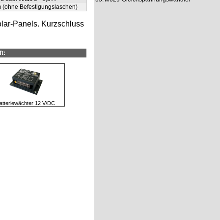
m (ohne Befestigungslaschen)
Solar-Panels. Kurzschluss
t:
atteriewächter 12 V/DC