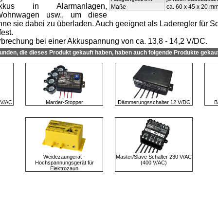
kus in Alarmanlagen,
Maße
ca. 60 x 45 x 20 m
Wohnwagen usw., um diese
ohne sie dabei zu überladen. Auch geeignet als Laderegler für 
est.
brechung bei einer Akkuspannung von ca. 13,8 - 14,2 V/DC.
unden, die dieses Produkt gekauft haben, haben auch folgende Produkte gekauf
 V/AC
Marder-Stopper
Dämmerungsschalter 12 V/DC
B
Weidezaungerät -
Master/Slave Schalter 230 V/AC
Hochspannungsgerät für
(400 V/AC)
Elektrozaun