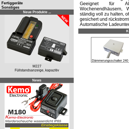
Fertiggeräte
Geeignet für Ak
Sonstiges
Wochenendhäusern, 
Neue Produkte ...
ständig voll zu halten, 
gesichert und rückstromf
Automatische Ladeunter
K
Dämmerungsschalter 240
M227
Füllstandsanzeige, kapazitiv
News