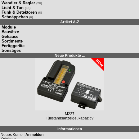
Wandler & Regler
(28)
Licht & Ton
(68)
Funk & Detektoren
(6)
Schnäppchen
(6)
Artikel A-Z
Module
Bausätze
Gehäuse
Sortimente
Fertiggeräte
Sonstiges
Neue Produkte ...
M227
Füllstandsanzeige, kapazitiv
Informationen
Neues Konto |
Anmelden
Kataloge