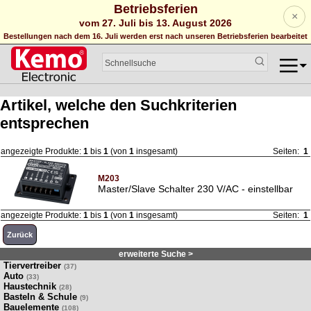
Betriebsferien
×
vom 27. Juli bis 13. August 2026
Bestellungen nach dem 16. Juli werden erst nach unseren Betriebsferien bearbeitet
Artikel, welche den Suchkriterien
entsprechen
angezeigte Produkte:
1
bis
1
(von
1
insgesamt)
Seiten:
1
M203
Master/Slave Schalter 230 V/AC - einstellbar
angezeigte Produkte:
1
bis
1
(von
1
insgesamt)
Seiten:
1
Zurück
erweiterte Suche >
Tiervertreiber
(37)
Auto
(33)
Haustechnik
(28)
Basteln & Schule
(9)
Bauelemente
(108)