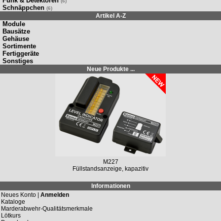
Funk & Detektoren
(6)
Schnäppchen
(6)
Artikel A-Z
Module
Bausätze
Gehäuse
Sortimente
Fertiggeräte
Sonstiges
Neue Produkte ...
M149N
Solar-Laderegler 12 V/DC, 10 A / 20 A
Informationen
Neues Konto |
Anmelden
Kataloge
Marderabwehr-Qualitätsmerkmale
Lötkurs