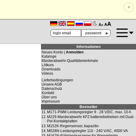
×
🗚
🗛
►
Informationen
Neues Konto |
Anmelden
Kataloge
Marderabwehr-Qualitätsmerkmale
Lötkurs
Downloads
Videos
Lieferbedingungen
Unsere AGB
Datenschutz
Kontakt
Über uns
Impressum
Bestseller
11.
M171-PWM Leistungsregler 9 - 28 V/DC, max. 10 A
12.
M229-Marderabwehr KFZ batteriebetrieben mit Dual-
Pol-Kontaktplatten
13.
M152K-Regensensor, kapazitiv
14.
M028N-Leistungsregler 110 - 240 V/AC, 4000 VA
15.
M167N-Füllstandsanzeige für Wassertanks