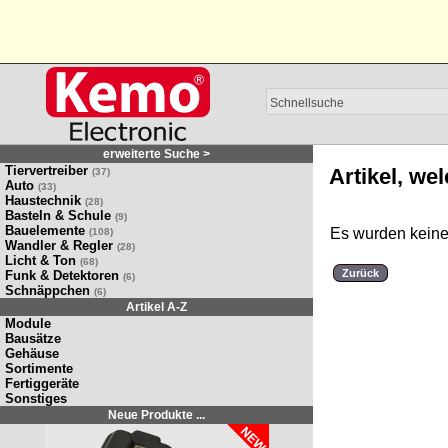
erweiterte Suche >
Tiervertreiber
Artikel, we
(37)
Auto
(33)
Haustechnik
(28)
Basteln & Schule
(9)
Bauelemente
Es wurden keine 
(108)
Wandler & Regler
(28)
Licht & Ton
(68)
Zurück
Funk & Detektoren
(6)
Schnäppchen
(6)
Artikel A-Z
Module
Bausätze
Gehäuse
Sortimente
Fertiggeräte
Sonstiges
Neue Produkte ...