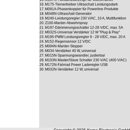
16.
M175-Tiervertreiber Ultraschall Leistungsstark
17.
M091A-Phasenkoppler für Powerline Produkte
18.
M048N-Ultraschall-Generator
19.
M240-Leistungsregler 230 V/AC, 10 A, Multifunktion
20.
Z100-Marder-Abwehrspray
21.
M197-Dämmerungsschalter 12-28 V/DC, max. 5A
22.
M032S-Universal Verstärker 12 W "Plug & Play"
23.
M195-PWM Leistungsregler 9 - 28 V/DC, max. 20 A
24.
M152-Regensensor 12 V/DC
25.
M094N-Marder-Stopper
26.
M034-Verstärker 40 W, universal
27.
M015N-Spannungswandler, justierbar
28.
M103N-Master/Slave Schalter 230 V/AC (400 V/AC)
29.
M172N-Fahrrad Power Laderegler USB
30.
M032N-Verstärker 12 W, universal