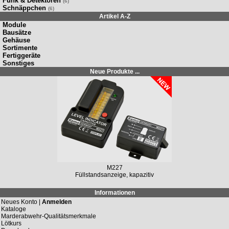
Funk & Detektoren
(6)
Schnäppchen
(6)
Artikel A-Z
Module
Bausätze
Gehäuse
Sortimente
Fertiggeräte
Sonstiges
Neue Produkte ...
M227
Füllstandsanzeige, kapazitiv
Informationen
Neues Konto |
Anmelden
Kataloge
Marderabwehr-Qualitätsmerkmale
Lötkurs