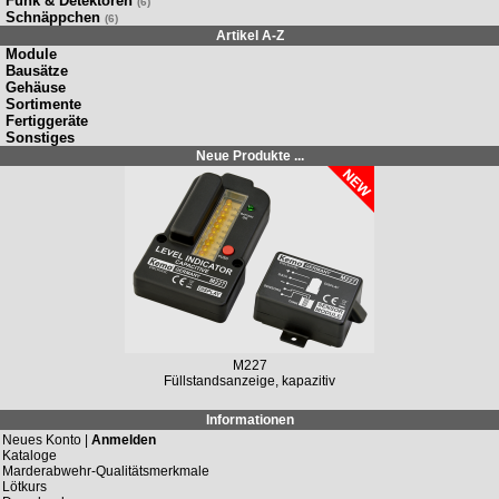
Funk & Detektoren
(6)
Schnäppchen
(6)
Artikel A-Z
Module
Bausätze
Gehäuse
Sortimente
Fertiggeräte
Sonstiges
Neue Produkte ...
M227
Füllstandsanzeige, kapazitiv
Informationen
Neues Konto |
Anmelden
Kataloge
Marderabwehr-Qualitätsmerkmale
Lötkurs