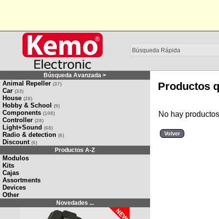
Búsqueda Avanzada >
Animal Repeller
Productos q
(37)
Car
(33)
House
(28)
Hobby & School
(9)
Components
No hay productos
(108)
Controller
(28)
Light+Sound
(68)
Volver
Radio & detection
(6)
Discount
(6)
Productos A-Z
Modulos
Kits
Cajas
Assortments
Devices
Other
Novedades ...