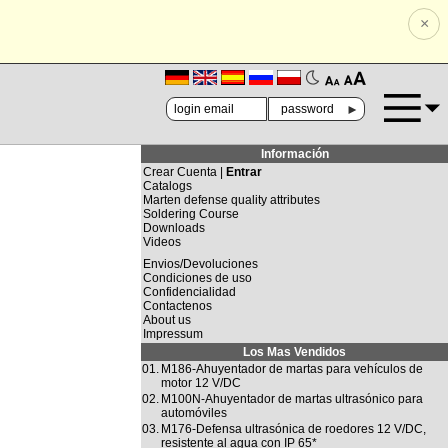
×
🗚
🗛
►
Información
Crear Cuenta |
Entrar
Catalogs
Marten defense quality attributes
Soldering Course
Downloads
Videos
Envios/Devoluciones
Condiciones de uso
Confidencialidad
Contactenos
About us
Impressum
Los Mas Vendidos
01.
M186-Ahuyentador de martas para vehículos de
motor 12 V/DC
02.
M100N-Ahuyentador de martas ultrasónico para
automóviles
03.
M176-Defensa ultrasónica de roedores 12 V/DC,
resistente al agua con IP 65*