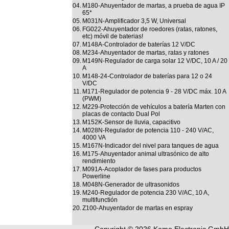
04.
M180-Ahuyentador de martas, a prueba de agua IP
65*
05.
M031N-Amplificador 3,5 W, Universal
06.
FG022-Ahuyentador de roedores (ratas, ratones,
etc) móvil de baterias!
07.
M148A-Controlador de baterías 12 V/DC
08.
M234-Ahuyentador de martas, ratas y ratones
09.
M149N-Regulador de carga solar 12 V/DC, 10 A / 20
A
10.
M148-24-Controlador de baterías para 12 o 24
V/DC
11.
M171-Regulador de potencia 9 - 28 V/DC máx. 10 A
(PWM)
12.
M229-Protección de vehículos a batería Marten con
placas de contacto Dual Pol
13.
M152K-Sensor de lluvia, capacitivo
14.
M028N-Regulador de potencia 110 - 240 V/AC,
4000 VA
15.
M167N-Indicador del nivel para tanques de agua
16.
M175-Ahuyentador animal ultrasónico de alto
rendimiento
17.
M091A-Acoplador de fases para productos
Powerline
18.
M048N-Generador de ultrasonidos
19.
M240-Regulador de potencia 230 V/AC, 10 A,
multifunctión
20.
Z100-Ahuyentador de martas en espray