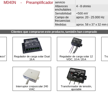
e:
M040N - Preamplificador
servicio
Altavoces
4 - 8 ohmio
enchufables
Sensibilidad
<500 mV
Campo de
aprox. 20 - 25.000 Hz
frecuencias
Medidas
aprox. 58 x 37 x 32 mm (s
Clientes que compraron este producto, también han comprado
iezo”
Regulador de carga solar Dual
Regulador de carga solar 12
Tr
16 A
V/DC, 10 A / 20 A
Interruptor crepuscular 240
Transformador de tensión,
V/AC
ajustable