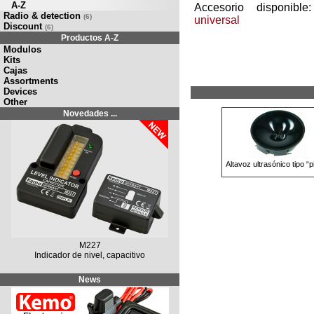
A-Z
Accesorio disponibl
Radio & detection
(6)
universal
Discount
(6)
Productos A-Z
Modulos
Kits
Cajas
Assortments
Devices
Other
Novedades ...
Altavoz ultrasónico tipo “p
M227
Indicador de nivel, capacitivo
News