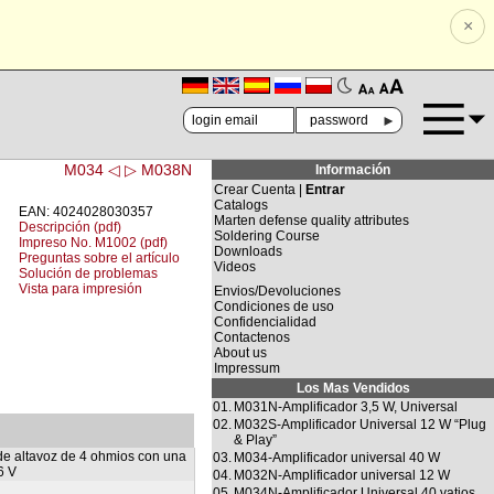
×
🗚
🗛
►
M034 ◁
▷ M038N
Información
Crear Cuenta |
Entrar
Catalogs
EAN: 4024028030357
Marten defense quality attributes
Descripción (pdf)
Soldering Course
Impreso No. M1002 (pdf)
Downloads
Preguntas sobre el artículo
Videos
Solución de problemas
Vista para impresión
Envios/Devoluciones
Condiciones de uso
Confidencialidad
Contactenos
About us
Impressum
Los Mas Vendidos
01.
M031N-Amplificador 3,5 W, Universal
02.
M032S-Amplificador Universal 12 W “Plug
& Play”
de altavoz de 4 ohmios con una
03.
M034-Amplificador universal 40 W
6 V
04.
M032N-Amplificador universal 12 W
05.
M034N-Amplificador Universal 40 vatios