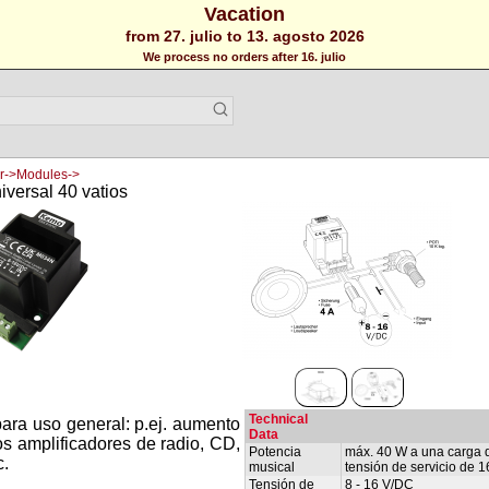
Vacation
from 27. julio to 13. agosto 2026
We process no orders after 16. julio
er->Modules->
versal 40 vatios
Technical
para uso general: p.ej. aumento
Data
s amplificadores de radio, CD,
Potencia
máx. 40 W a una carga 
c.
musical
tensión de servicio de 1
Tensión de
8 - 16 V/DC