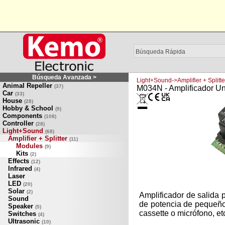
Búsqueda Avanzada >
Light+Sound->Amplifier + Splitt
Animal Repeller
(37)
M034N - Amplificador Uni
Car
(33)
House
(28)
Hobby & School
(9)
Components
(108)
Controller
(28)
Light+Sound
(68)
Amplifier + Splitter
(11)
Modules
(9)
Kits
(2)
Effects
(12)
Infrared
(4)
Laser
LED
(20)
Solar
(2)
Amplificador de salida 
Sound
de potencia de pequeño
Speaker
(5)
cassette o micrófono, et
Switches
(4)
Ultrasonic
(10)